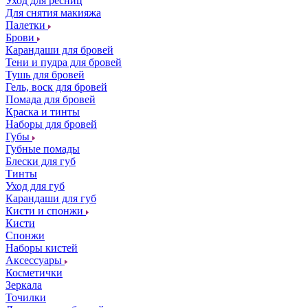
Уход для ресниц
Для снятия макияжа
Палетки
Брови
Карандаши для бровей
Тени и пудра для бровей
Тушь для бровей
Гель, воск для бровей
Помада для бровей
Краска и тинты
Наборы для бровей
Губы
Губные помады
Блески для губ
Тинты
Уход для губ
Карандаши для губ
Кисти и спонжи
Кисти
Спонжи
Наборы кистей
Аксессуары
Косметички
Зеркала
Точилки