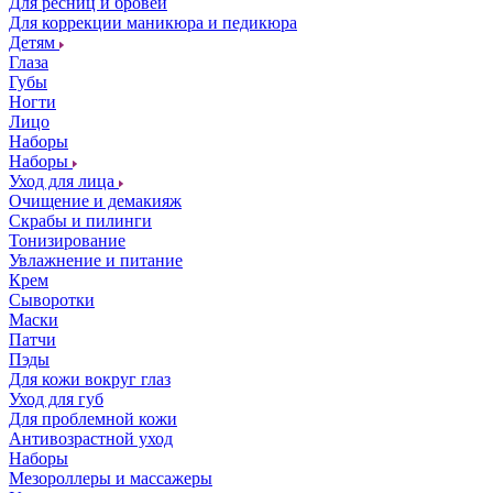
Для ресниц и бровей
Для коррекции маникюра и педикюра
Детям
Глаза
Губы
Ногти
Лицо
Наборы
Наборы
Уход для лица
Очищение и демакияж
Скрабы и пилинги
Тонизирование
Увлажнение и питание
Крем
Сыворотки
Маски
Патчи
Пэды
Для кожи вокруг глаз
Уход для губ
Для проблемной кожи
Антивозрастной уход
Наборы
Мезороллеры и массажеры