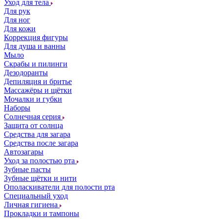
Уход для тела
Для рук
Для ног
Для кожи
Коррекция фигуры
Для душа и ванны
Мыло
Скрабы и пилинги
Дезодоранты
Депиляция и бритье
Массажёры и щётки
Мочалки и губки
Наборы
Солнечная серия
Защита от солнца
Средства для загара
Средства после загара
Автозагары
Уход за полостью рта
Зубные пасты
Зубные щётки и нити
Ополаскиватели для полости рта
Специальный уход
Личная гигиена
Прокладки и тампоны