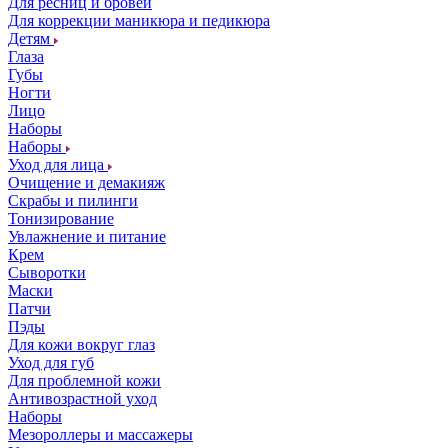
Для ресниц и бровей
Для коррекции маникюра и педикюра
Детям
Глаза
Губы
Ногти
Лицо
Наборы
Наборы
Уход для лица
Очищение и демакияж
Скрабы и пилинги
Тонизирование
Увлажнение и питание
Крем
Сыворотки
Маски
Патчи
Пэды
Для кожи вокруг глаз
Уход для губ
Для проблемной кожи
Антивозрастной уход
Наборы
Мезороллеры и массажеры