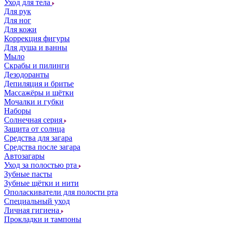
Уход для тела
Для рук
Для ног
Для кожи
Коррекция фигуры
Для душа и ванны
Мыло
Скрабы и пилинги
Дезодоранты
Депиляция и бритье
Массажёры и щётки
Мочалки и губки
Наборы
Солнечная серия
Защита от солнца
Средства для загара
Средства после загара
Автозагары
Уход за полостью рта
Зубные пасты
Зубные щётки и нити
Ополаскиватели для полости рта
Специальный уход
Личная гигиена
Прокладки и тампоны