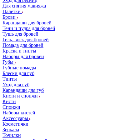
Уход для ресниц
Для снятия макияжа
Палетки
Брови
Карандаши для бровей
Тени и пудра для бровей
Тушь для бровей
Гель, воск для бровей
Помада для бровей
Краска и тинты
Наборы для бровей
Губы
Губные помады
Блески для губ
Тинты
Уход для губ
Карандаши для губ
Кисти и спонжи
Кисти
Спонжи
Наборы кистей
Аксессуары
Косметички
Зеркала
Точилки