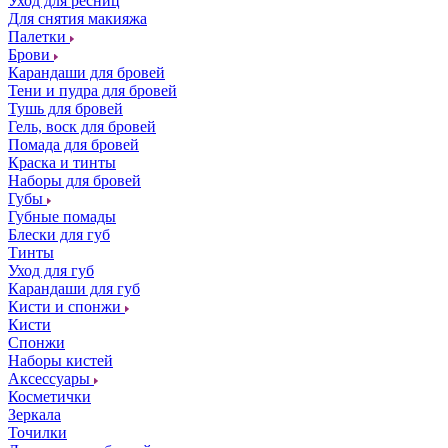
Уход для ресниц
Для снятия макияжа
Палетки
Брови
Карандаши для бровей
Тени и пудра для бровей
Тушь для бровей
Гель, воск для бровей
Помада для бровей
Краска и тинты
Наборы для бровей
Губы
Губные помады
Блески для губ
Тинты
Уход для губ
Карандаши для губ
Кисти и спонжи
Кисти
Спонжи
Наборы кистей
Аксессуары
Косметички
Зеркала
Точилки