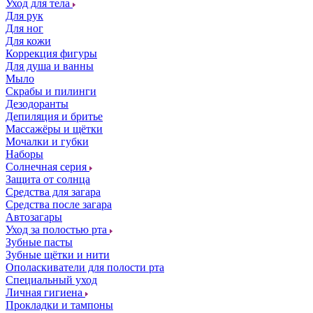
Уход для тела
Для рук
Для ног
Для кожи
Коррекция фигуры
Для душа и ванны
Мыло
Скрабы и пилинги
Дезодоранты
Депиляция и бритье
Массажёры и щётки
Мочалки и губки
Наборы
Солнечная серия
Защита от солнца
Средства для загара
Средства после загара
Автозагары
Уход за полостью рта
Зубные пасты
Зубные щётки и нити
Ополаскиватели для полости рта
Специальный уход
Личная гигиена
Прокладки и тампоны