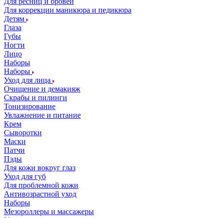
Для ресниц и бровей
Для коррекции маникюра и педикюра
Детям
Глаза
Губы
Ногти
Лицо
Наборы
Наборы
Уход для лица
Очищение и демакияж
Скрабы и пилинги
Тонизирование
Увлажнение и питание
Крем
Сыворотки
Маски
Патчи
Пэды
Для кожи вокруг глаз
Уход для губ
Для проблемной кожи
Антивозрастной уход
Наборы
Мезороллеры и массажеры