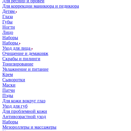
Для ресниц и бровей
Для коррекции маникюра и педикюра
Детям
Глаза
Губы
Ногти
Лицо
Наборы
Наборы
Уход для лица
Очищение и демакияж
Скрабы и пилинги
Тонизирование
Увлажнение и питание
Крем
Сыворотки
Маски
Патчи
Пэды
Для кожи вокруг глаз
Уход для губ
Для проблемной кожи
Антивозрастной уход
Наборы
Мезороллеры и массажеры