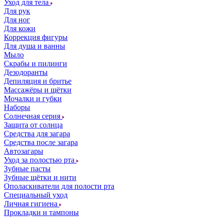
Уход для тела
Для рук
Для ног
Для кожи
Коррекция фигуры
Для душа и ванны
Мыло
Скрабы и пилинги
Дезодоранты
Депиляция и бритье
Массажёры и щётки
Мочалки и губки
Наборы
Солнечная серия
Защита от солнца
Средства для загара
Средства после загара
Автозагары
Уход за полостью рта
Зубные пасты
Зубные щётки и нити
Ополаскиватели для полости рта
Специальный уход
Личная гигиена
Прокладки и тампоны