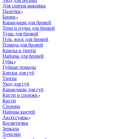
Уход для ресниц
Для снятия макияжа
Палетки
Брови
Карандаши для бровей
Тени и пудра для бровей
Тушь для бровей
Гель, воск для бровей
Помада для бровей
Краска и тинты
Наборы для бровей
Губы
Губные помады
Блески для губ
Тинты
Уход для губ
Карандаши для губ
Кисти и спонжи
Кисти
Спонжи
Наборы кистей
Аксессуары
Косметички
Зеркала
Точилки