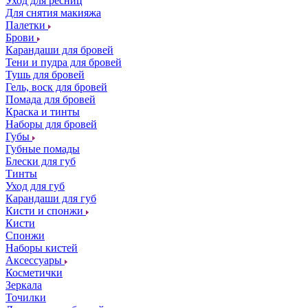
Уход для ресниц
Для снятия макияжа
Палетки
Брови
Карандаши для бровей
Тени и пудра для бровей
Тушь для бровей
Гель, воск для бровей
Помада для бровей
Краска и тинты
Наборы для бровей
Губы
Губные помады
Блески для губ
Тинты
Уход для губ
Карандаши для губ
Кисти и спонжи
Кисти
Спонжи
Наборы кистей
Аксессуары
Косметички
Зеркала
Точилки