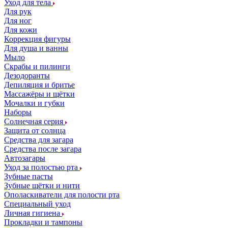
Уход для тела
Для рук
Для ног
Для кожи
Коррекция фигуры
Для душа и ванны
Мыло
Скрабы и пилинги
Дезодоранты
Депиляция и бритье
Массажёры и щётки
Мочалки и губки
Наборы
Солнечная серия
Защита от солнца
Средства для загара
Средства после загара
Автозагары
Уход за полостью рта
Зубные пасты
Зубные щётки и нити
Ополаскиватели для полости рта
Специальный уход
Личная гигиена
Прокладки и тампоны