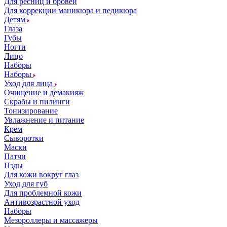
Для ресниц и бровей
Для коррекции маникюра и педикюра
Детям
Глаза
Губы
Ногти
Лицо
Наборы
Наборы
Уход для лица
Очищение и демакияж
Скрабы и пилинги
Тонизирование
Увлажнение и питание
Крем
Сыворотки
Маски
Патчи
Пэды
Для кожи вокруг глаз
Уход для губ
Для проблемной кожи
Антивозрастной уход
Наборы
Мезороллеры и массажеры