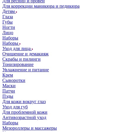
Для ресниц и бровей
Для коррекции маникюра и педикюра
Детям
Глаза
Губы
Ногти
Лицо
Наборы
Наборы
Уход для лица
Очищение и демакияж
Скрабы и пилинги
Тонизирование
Увлажнение и питание
Крем
Сыворотки
Маски
Патчи
Пэды
Для кожи вокруг глаз
Уход для губ
Для проблемной кожи
Антивозрастной уход
Наборы
Мезороллеры и массажеры