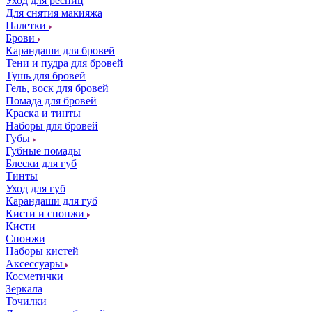
Уход для ресниц
Для снятия макияжа
Палетки
Брови
Карандаши для бровей
Тени и пудра для бровей
Тушь для бровей
Гель, воск для бровей
Помада для бровей
Краска и тинты
Наборы для бровей
Губы
Губные помады
Блески для губ
Тинты
Уход для губ
Карандаши для губ
Кисти и спонжи
Кисти
Спонжи
Наборы кистей
Аксессуары
Косметички
Зеркала
Точилки