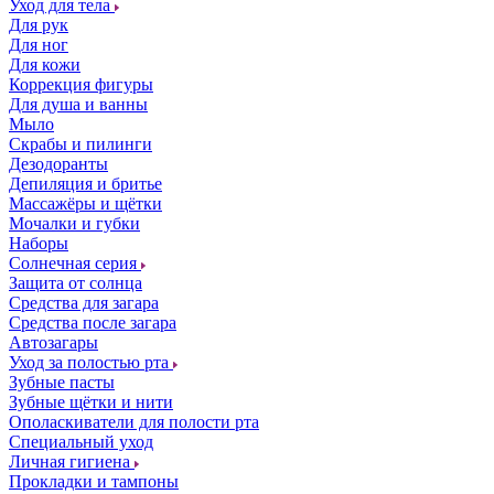
Уход для тела
Для рук
Для ног
Для кожи
Коррекция фигуры
Для душа и ванны
Мыло
Скрабы и пилинги
Дезодоранты
Депиляция и бритье
Массажёры и щётки
Мочалки и губки
Наборы
Солнечная серия
Защита от солнца
Средства для загара
Средства после загара
Автозагары
Уход за полостью рта
Зубные пасты
Зубные щётки и нити
Ополаскиватели для полости рта
Специальный уход
Личная гигиена
Прокладки и тампоны