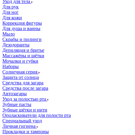
Уход для тела
Для рук
Для ног
Для кожи
Коррекция фигуры
Для душа и ванны
Мыло
Скрабы и пилинги
Дезодоранты
Депиляция и бритье
Массажёры и щётки
Мочалки и губки
Наборы
Солнечная серия
Защита от солнца
Средства для загара
Средства после загара
Автозагары
Уход за полостью рта
Зубные пасты
Зубные щётки и нити
Ополаскиватели для полости рта
Специальный уход
Личная гигиена
Прокладки и тампоны