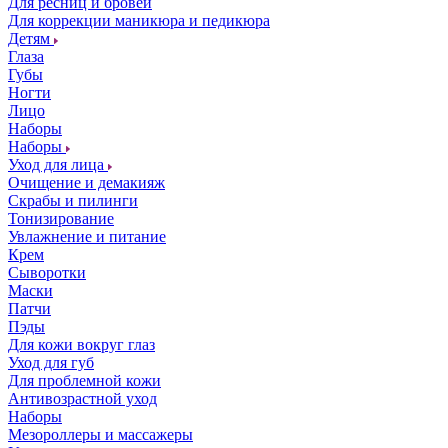
Для ресниц и бровей
Для коррекции маникюра и педикюра
Детям
Глаза
Губы
Ногти
Лицо
Наборы
Наборы
Уход для лица
Очищение и демакияж
Скрабы и пилинги
Тонизирование
Увлажнение и питание
Крем
Сыворотки
Маски
Патчи
Пэды
Для кожи вокруг глаз
Уход для губ
Для проблемной кожи
Антивозрастной уход
Наборы
Мезороллеры и массажеры