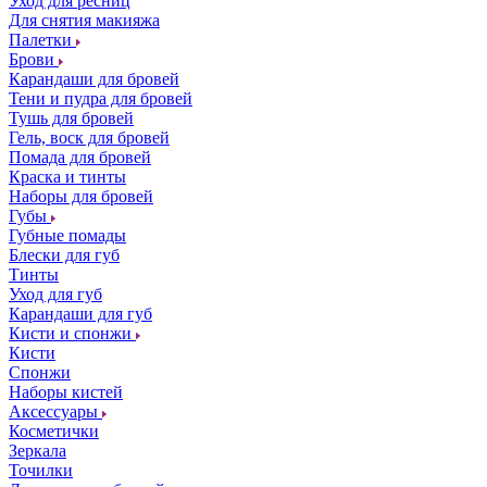
Уход для ресниц
Для снятия макияжа
Палетки
Брови
Карандаши для бровей
Тени и пудра для бровей
Тушь для бровей
Гель, воск для бровей
Помада для бровей
Краска и тинты
Наборы для бровей
Губы
Губные помады
Блески для губ
Тинты
Уход для губ
Карандаши для губ
Кисти и спонжи
Кисти
Спонжи
Наборы кистей
Аксессуары
Косметички
Зеркала
Точилки