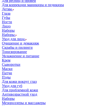
Для ресниц и бровей
Для коррекции маникюра и педикюра
Детям
Глаза
Губы
Ногти
Лицо
Наборы
Наборы
Уход для лица
Очищение и демакияж
Скрабы и пилинги
Тонизирование
Увлажнение и питание
Крем
Сыворотки
Маски
Патчи
Пэды
Для кожи вокруг глаз
Уход для губ
Для проблемной кожи
Антивозрастной уход
Наборы
Мезороллеры и массажеры