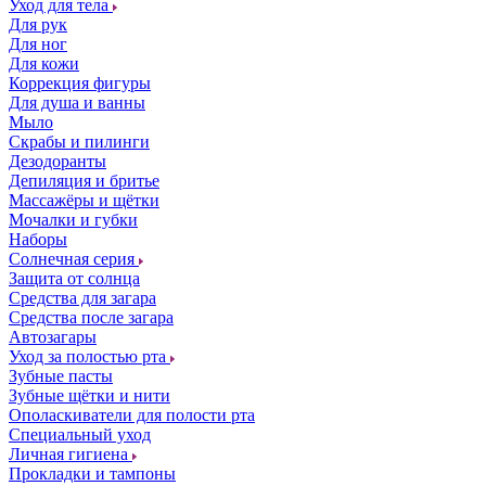
Уход для тела
Для рук
Для ног
Для кожи
Коррекция фигуры
Для душа и ванны
Мыло
Скрабы и пилинги
Дезодоранты
Депиляция и бритье
Массажёры и щётки
Мочалки и губки
Наборы
Солнечная серия
Защита от солнца
Средства для загара
Средства после загара
Автозагары
Уход за полостью рта
Зубные пасты
Зубные щётки и нити
Ополаскиватели для полости рта
Специальный уход
Личная гигиена
Прокладки и тампоны