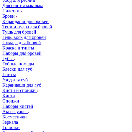
Уход для ресниц
Для снятия макияжа
Палетки
Брови
Карандаши для бровей
Тени и пудра для бровей
Тушь для бровей
Гель, воск для бровей
Помада для бровей
Краска и тинты
Наборы для бровей
Губы
Губные помады
Блески для губ
Тинты
Уход для губ
Карандаши для губ
Кисти и спонжи
Кисти
Спонжи
Наборы кистей
Аксессуары
Косметички
Зеркала
Точилки