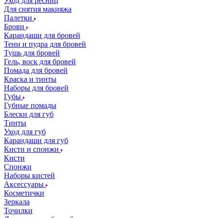
Уход для ресниц
Для снятия макияжа
Палетки
Брови
Карандаши для бровей
Тени и пудра для бровей
Тушь для бровей
Гель, воск для бровей
Помада для бровей
Краска и тинты
Наборы для бровей
Губы
Губные помады
Блески для губ
Тинты
Уход для губ
Карандаши для губ
Кисти и спонжи
Кисти
Спонжи
Наборы кистей
Аксессуары
Косметички
Зеркала
Точилки