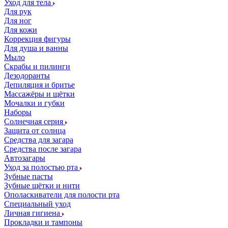
Уход для тела
Для рук
Для ног
Для кожи
Коррекция фигуры
Для душа и ванны
Мыло
Скрабы и пилинги
Дезодоранты
Депиляция и бритье
Массажёры и щётки
Мочалки и губки
Наборы
Солнечная серия
Защита от солнца
Средства для загара
Средства после загара
Автозагары
Уход за полостью рта
Зубные пасты
Зубные щётки и нити
Ополаскиватели для полости рта
Специальный уход
Личная гигиена
Прокладки и тампоны