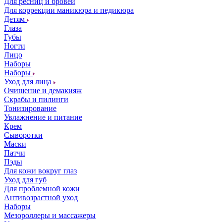
Для ресниц и бровей
Для коррекции маникюра и педикюра
Детям
Глаза
Губы
Ногти
Лицо
Наборы
Наборы
Уход для лица
Очищение и демакияж
Скрабы и пилинги
Тонизирование
Увлажнение и питание
Крем
Сыворотки
Маски
Патчи
Пэды
Для кожи вокруг глаз
Уход для губ
Для проблемной кожи
Антивозрастной уход
Наборы
Мезороллеры и массажеры