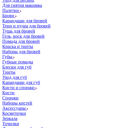
Уход для ресниц
Для снятия макияжа
Палетки
Брови
Карандаши для бровей
Тени и пудра для бровей
Тушь для бровей
Гель, воск для бровей
Помада для бровей
Краска и тинты
Наборы для бровей
Губы
Губные помады
Блески для губ
Тинты
Уход для губ
Карандаши для губ
Кисти и спонжи
Кисти
Спонжи
Наборы кистей
Аксессуары
Косметички
Зеркала
Точилки