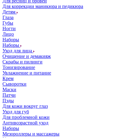
Для ресниц и бровей
Для коррекции маникюра и педикюра
Детям
Глаза
Губы
Ногти
Лицо
Наборы
Наборы
Уход для лица
Очищение и демакияж
Скрабы и пилинги
Тонизирование
Увлажнение и питание
Крем
Сыворотки
Маски
Патчи
Пэды
Для кожи вокруг глаз
Уход для губ
Для проблемной кожи
Антивозрастной уход
Наборы
Мезороллеры и массажеры