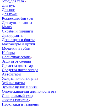
Уход для тела
Для рук
Для ног
Для кожи
Коррекция фигуры
Для душа и ванны
Мыло
Скрабы и пилинги
Дезодоранты
Депиляция и бритье
Массажёры и щётки
Мочалки и губки
Наборы
Солнечная серия
Защита от солнца
Средства для загара
Средства после загара
Автозагары
Уход за полостью рта
Зубные пасты
Зубные щётки и нити
Ополаскиватели для полости рта
Специальный уход
Личная гигиена
Прокладки и тампоны