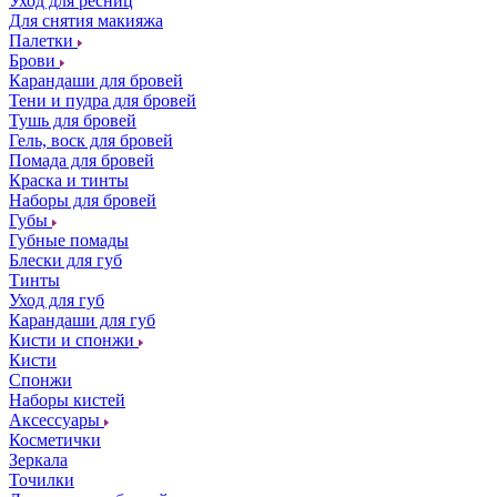
Уход для ресниц
Для снятия макияжа
Палетки
Брови
Карандаши для бровей
Тени и пудра для бровей
Тушь для бровей
Гель, воск для бровей
Помада для бровей
Краска и тинты
Наборы для бровей
Губы
Губные помады
Блески для губ
Тинты
Уход для губ
Карандаши для губ
Кисти и спонжи
Кисти
Спонжи
Наборы кистей
Аксессуары
Косметички
Зеркала
Точилки