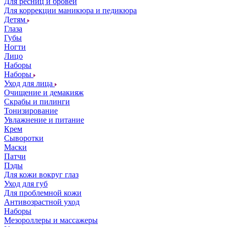
Для ресниц и бровей
Для коррекции маникюра и педикюра
Детям
Глаза
Губы
Ногти
Лицо
Наборы
Наборы
Уход для лица
Очищение и демакияж
Скрабы и пилинги
Тонизирование
Увлажнение и питание
Крем
Сыворотки
Маски
Патчи
Пэды
Для кожи вокруг глаз
Уход для губ
Для проблемной кожи
Антивозрастной уход
Наборы
Мезороллеры и массажеры