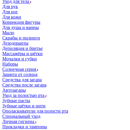
Уход для тела
Для рук
Для ног
Для кожи
Коррекция фигуры
Для душа и ванны
Мыло
Скрабы и пилинги
Дезодоранты
Депиляция и бритье
Массажёры и щётки
Мочалки и губки
Наборы
Солнечная серия
Защита от солнца
Средства для загара
Средства после загара
Автозагары
Уход за полостью рта
Зубные пасты
Зубные щётки и нити
Ополаскиватели для полости рта
Специальный уход
Личная гигиена
Прокладки и тампоны