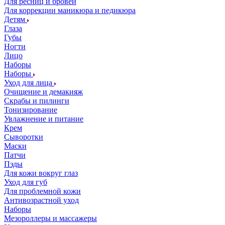
Для ресниц и бровей
Для коррекции маникюра и педикюра
Детям
Глаза
Губы
Ногти
Лицо
Наборы
Наборы
Уход для лица
Очищение и демакияж
Скрабы и пилинги
Тонизирование
Увлажнение и питание
Крем
Сыворотки
Маски
Патчи
Пэды
Для кожи вокруг глаз
Уход для губ
Для проблемной кожи
Антивозрастной уход
Наборы
Мезороллеры и массажеры