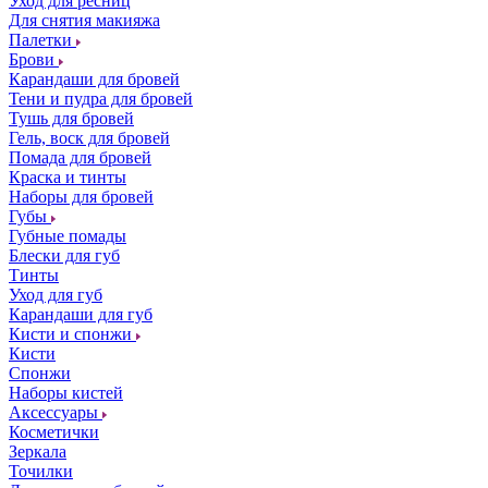
Уход для ресниц
Для снятия макияжа
Палетки
Брови
Карандаши для бровей
Тени и пудра для бровей
Тушь для бровей
Гель, воск для бровей
Помада для бровей
Краска и тинты
Наборы для бровей
Губы
Губные помады
Блески для губ
Тинты
Уход для губ
Карандаши для губ
Кисти и спонжи
Кисти
Спонжи
Наборы кистей
Аксессуары
Косметички
Зеркала
Точилки