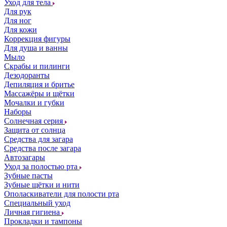
Уход для тела
Для рук
Для ног
Для кожи
Коррекция фигуры
Для душа и ванны
Мыло
Скрабы и пилинги
Дезодоранты
Депиляция и бритье
Массажёры и щётки
Мочалки и губки
Наборы
Солнечная серия
Защита от солнца
Средства для загара
Средства после загара
Автозагары
Уход за полостью рта
Зубные пасты
Зубные щётки и нити
Ополаскиватели для полости рта
Специальный уход
Личная гигиена
Прокладки и тампоны