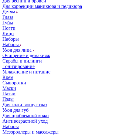
Для ресниц и бровей
Для коррекции маникюра и педикюра
Детям
Глаза
Губы
Ногти
Лицо
Наборы
Наборы
Уход для лица
Очищение и демакияж
Скрабы и пилинги
Тонизирование
Увлажнение и питание
Крем
Сыворотки
Маски
Патчи
Пэды
Для кожи вокруг глаз
Уход для губ
Для проблемной кожи
Антивозрастной уход
Наборы
Мезороллеры и массажеры