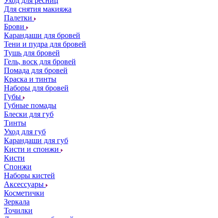
Уход для ресниц
Для снятия макияжа
Палетки
Брови
Карандаши для бровей
Тени и пудра для бровей
Тушь для бровей
Гель, воск для бровей
Помада для бровей
Краска и тинты
Наборы для бровей
Губы
Губные помады
Блески для губ
Тинты
Уход для губ
Карандаши для губ
Кисти и спонжи
Кисти
Спонжи
Наборы кистей
Аксессуары
Косметички
Зеркала
Точилки