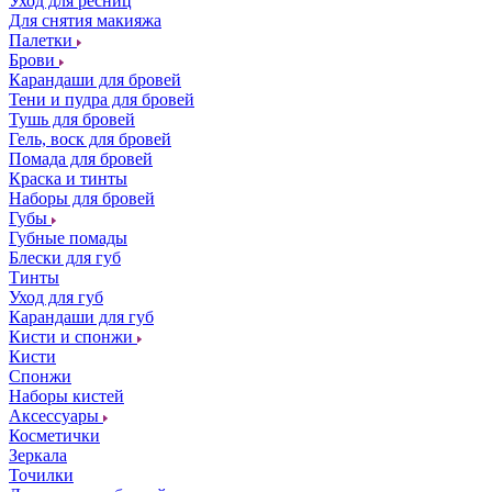
Уход для ресниц
Для снятия макияжа
Палетки
Брови
Карандаши для бровей
Тени и пудра для бровей
Тушь для бровей
Гель, воск для бровей
Помада для бровей
Краска и тинты
Наборы для бровей
Губы
Губные помады
Блески для губ
Тинты
Уход для губ
Карандаши для губ
Кисти и спонжи
Кисти
Спонжи
Наборы кистей
Аксессуары
Косметички
Зеркала
Точилки