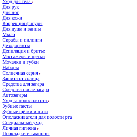
Уход для тела
Для рук
Для ног
Для кожи
Коррекция фигуры
Для душа и ванны
Мыло
Скрабы и пилинги
Дезодоранты
Депиляция и бритье
Массажёры и щётки
Мочалки и губки
Наборы
Солнечная серия
Защита от солнца
Средства для загара
Средства после загара
Автозагары
Уход за полостью рта
Зубные пасты
Зубные щётки и нити
Ополаскиватели для полости рта
Специальный уход
Личная гигиена
Прокладки и тампоны