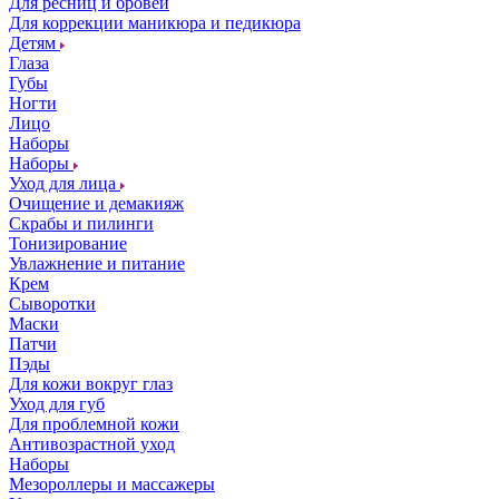
Для ресниц и бровей
Для коррекции маникюра и педикюра
Детям
Глаза
Губы
Ногти
Лицо
Наборы
Наборы
Уход для лица
Очищение и демакияж
Скрабы и пилинги
Тонизирование
Увлажнение и питание
Крем
Сыворотки
Маски
Патчи
Пэды
Для кожи вокруг глаз
Уход для губ
Для проблемной кожи
Антивозрастной уход
Наборы
Мезороллеры и массажеры