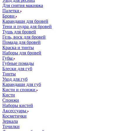
Уход для ресниц
Для снятия макияжа
Палетки
Брови
Карандаши для бровей
Тени и пудра для бровей
Тушь для бровей
Гель, воск для бровей
Помада для бровей
Краска и тинты
Наборы для бровей
Губы
Губные помады
Блески для губ
Тинты
Уход для губ
Карандаши для губ
Кисти и спонжи
Кисти
Спонжи
Наборы кистей
Аксессуары
Косметички
Зеркала
Точилки