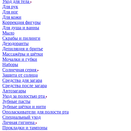
Уход для тела
Для рук
Для ног
Для кожи
Коррекция фигуры
Для душа и ванны
Мыло
Скрабы и пилинги
Дезодоранты
Депиляция и бритье
Массажёры и щётки
Мочалки и губки
Наборы
Солнечная серия
Защита от солнца
Средства для загара
Средства после загара
Автозагары
Уход за полостью рта
Зубные пасты
Зубные щётки и нити
Ополаскиватели для полости рта
Специальный уход
Личная гигиена
Прокладки и тампоны