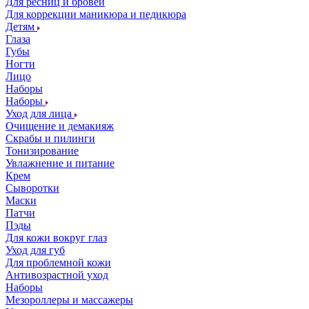
Для ресниц и бровей
Для коррекции маникюра и педикюра
Детям
Глаза
Губы
Ногти
Лицо
Наборы
Наборы
Уход для лица
Очищение и демакияж
Скрабы и пилинги
Тонизирование
Увлажнение и питание
Крем
Сыворотки
Маски
Патчи
Пэды
Для кожи вокруг глаз
Уход для губ
Для проблемной кожи
Антивозрастной уход
Наборы
Мезороллеры и массажеры