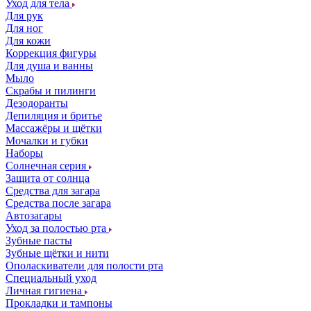
Уход для тела
Для рук
Для ног
Для кожи
Коррекция фигуры
Для душа и ванны
Мыло
Скрабы и пилинги
Дезодоранты
Депиляция и бритье
Массажёры и щётки
Мочалки и губки
Наборы
Солнечная серия
Защита от солнца
Средства для загара
Средства после загара
Автозагары
Уход за полостью рта
Зубные пасты
Зубные щётки и нити
Ополаскиватели для полости рта
Специальный уход
Личная гигиена
Прокладки и тампоны