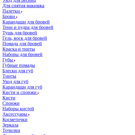
Уход для ресниц
Для снятия макияжа
Палетки
Брови
Карандаши для бровей
Тени и пудра для бровей
Тушь для бровей
Гель, воск для бровей
Помада для бровей
Краска и тинты
Наборы для бровей
Губы
Губные помады
Блески для губ
Тинты
Уход для губ
Карандаши для губ
Кисти и спонжи
Кисти
Спонжи
Наборы кистей
Аксессуары
Косметички
Зеркала
Точилки