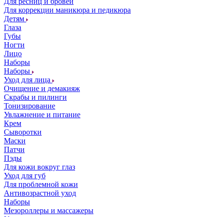
Для ресниц и бровей
Для коррекции маникюра и педикюра
Детям
Глаза
Губы
Ногти
Лицо
Наборы
Наборы
Уход для лица
Очищение и демакияж
Скрабы и пилинги
Тонизирование
Увлажнение и питание
Крем
Сыворотки
Маски
Патчи
Пэды
Для кожи вокруг глаз
Уход для губ
Для проблемной кожи
Антивозрастной уход
Наборы
Мезороллеры и массажеры