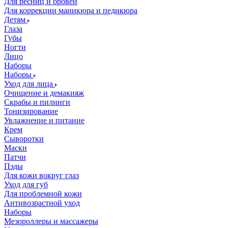
Для ресниц и бровей
Для коррекции маникюра и педикюра
Детям
Глаза
Губы
Ногти
Лицо
Наборы
Наборы
Уход для лица
Очищение и демакияж
Скрабы и пилинги
Тонизирование
Увлажнение и питание
Крем
Сыворотки
Маски
Патчи
Пэды
Для кожи вокруг глаз
Уход для губ
Для проблемной кожи
Антивозрастной уход
Наборы
Мезороллеры и массажеры