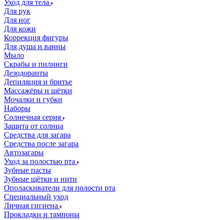
Уход для тела
Для рук
Для ног
Для кожи
Коррекция фигуры
Для душа и ванны
Мыло
Скрабы и пилинги
Дезодоранты
Депиляция и бритье
Массажёры и щётки
Мочалки и губки
Наборы
Солнечная серия
Защита от солнца
Средства для загара
Средства после загара
Автозагары
Уход за полостью рта
Зубные пасты
Зубные щётки и нити
Ополаскиватели для полости рта
Специальный уход
Личная гигиена
Прокладки и тампоны