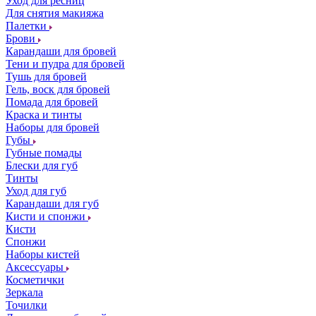
Уход для ресниц
Для снятия макияжа
Палетки
Брови
Карандаши для бровей
Тени и пудра для бровей
Тушь для бровей
Гель, воск для бровей
Помада для бровей
Краска и тинты
Наборы для бровей
Губы
Губные помады
Блески для губ
Тинты
Уход для губ
Карандаши для губ
Кисти и спонжи
Кисти
Спонжи
Наборы кистей
Аксессуары
Косметички
Зеркала
Точилки