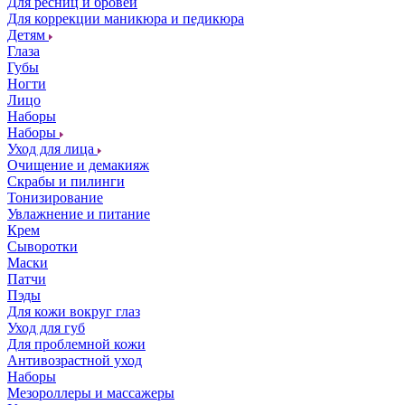
Для ресниц и бровей
Для коррекции маникюра и педикюра
Детям
Глаза
Губы
Ногти
Лицо
Наборы
Наборы
Уход для лица
Очищение и демакияж
Скрабы и пилинги
Тонизирование
Увлажнение и питание
Крем
Сыворотки
Маски
Патчи
Пэды
Для кожи вокруг глаз
Уход для губ
Для проблемной кожи
Антивозрастной уход
Наборы
Мезороллеры и массажеры