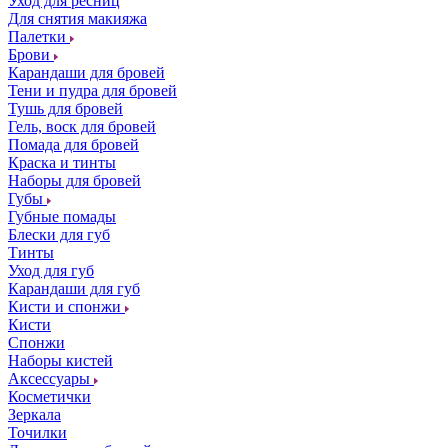
Уход для ресниц
Для снятия макияжа
Палетки
Брови
Карандаши для бровей
Тени и пудра для бровей
Тушь для бровей
Гель, воск для бровей
Помада для бровей
Краска и тинты
Наборы для бровей
Губы
Губные помады
Блески для губ
Тинты
Уход для губ
Карандаши для губ
Кисти и спонжи
Кисти
Спонжи
Наборы кистей
Аксессуары
Косметички
Зеркала
Точилки