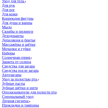
Уход для тела
Для рук
Для ног
Для кожи
Коррекция фигуры
Для душа и ванны
Мыло
Скрабы и пилинги
Дезодоранты
Депиляция и бритье
Массажёры и щётки
Мочалки и губки
Наборы
Солнечная серия
Защита от солнца
Средства для загара
Средства после загара
Автозагары
Уход за полостью рта
Зубные пасты
Зубные щётки и нити
Ополаскиватели для полости рта
Специальный уход
Личная гигиена
Прокладки и тампоны