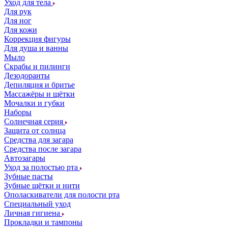
Уход для тела
Для рук
Для ног
Для кожи
Коррекция фигуры
Для душа и ванны
Мыло
Скрабы и пилинги
Дезодоранты
Депиляция и бритье
Массажёры и щётки
Мочалки и губки
Наборы
Солнечная серия
Защита от солнца
Средства для загара
Средства после загара
Автозагары
Уход за полостью рта
Зубные пасты
Зубные щётки и нити
Ополаскиватели для полости рта
Специальный уход
Личная гигиена
Прокладки и тампоны