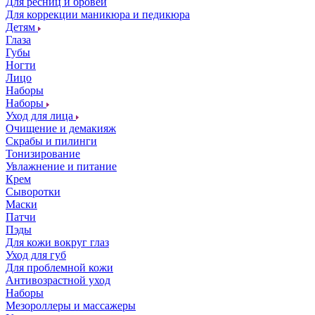
Для ресниц и бровей
Для коррекции маникюра и педикюра
Детям
Глаза
Губы
Ногти
Лицо
Наборы
Наборы
Уход для лица
Очищение и демакияж
Скрабы и пилинги
Тонизирование
Увлажнение и питание
Крем
Сыворотки
Маски
Патчи
Пэды
Для кожи вокруг глаз
Уход для губ
Для проблемной кожи
Антивозрастной уход
Наборы
Мезороллеры и массажеры