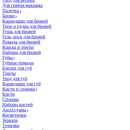
Уход для ресниц
Для снятия макияжа
Палетки
Брови
Карандаши для бровей
Тени и пудра для бровей
Тушь для бровей
Гель, воск для бровей
Помада для бровей
Краска и тинты
Наборы для бровей
Губы
Губные помады
Блески для губ
Тинты
Уход для губ
Карандаши для губ
Кисти и спонжи
Кисти
Спонжи
Наборы кистей
Аксессуары
Косметички
Зеркала
Точилки