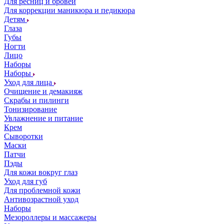
Для ресниц и бровей
Для коррекции маникюра и педикюра
Детям
Глаза
Губы
Ногти
Лицо
Наборы
Наборы
Уход для лица
Очищение и демакияж
Скрабы и пилинги
Тонизирование
Увлажнение и питание
Крем
Сыворотки
Маски
Патчи
Пэды
Для кожи вокруг глаз
Уход для губ
Для проблемной кожи
Антивозрастной уход
Наборы
Мезороллеры и массажеры