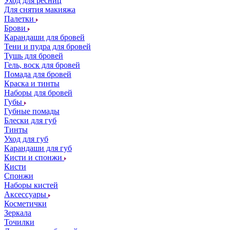
Уход для ресниц
Для снятия макияжа
Палетки
Брови
Карандаши для бровей
Тени и пудра для бровей
Тушь для бровей
Гель, воск для бровей
Помада для бровей
Краска и тинты
Наборы для бровей
Губы
Губные помады
Блески для губ
Тинты
Уход для губ
Карандаши для губ
Кисти и спонжи
Кисти
Спонжи
Наборы кистей
Аксессуары
Косметички
Зеркала
Точилки