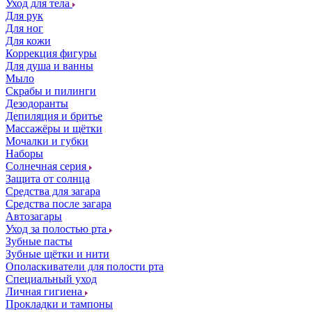
Уход для тела
Для рук
Для ног
Для кожи
Коррекция фигуры
Для душа и ванны
Мыло
Скрабы и пилинги
Дезодоранты
Депиляция и бритье
Массажёры и щётки
Мочалки и губки
Наборы
Солнечная серия
Защита от солнца
Средства для загара
Средства после загара
Автозагары
Уход за полостью рта
Зубные пасты
Зубные щётки и нити
Ополаскиватели для полости рта
Специальный уход
Личная гигиена
Прокладки и тампоны