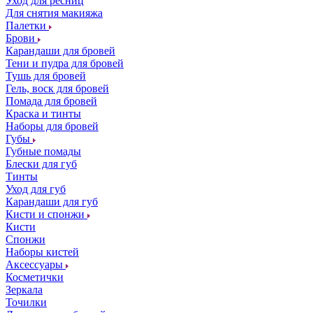
Уход для ресниц
Для снятия макияжа
Палетки
Брови
Карандаши для бровей
Тени и пудра для бровей
Тушь для бровей
Гель, воск для бровей
Помада для бровей
Краска и тинты
Наборы для бровей
Губы
Губные помады
Блески для губ
Тинты
Уход для губ
Карандаши для губ
Кисти и спонжи
Кисти
Спонжи
Наборы кистей
Аксессуары
Косметички
Зеркала
Точилки