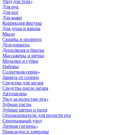
Уход для тела
Для рук
Для ног
Для кожи
Коррекция фигуры
Для душа и ванны
Мыло
Скрабы и пилинги
Дезодоранты
Депиляция и бритье
Массажёры и щётки
Мочалки и губки
Наборы
Солнечная серия
Защита от солнца
Средства для загара
Средства после загара
Автозагары
Уход за полостью рта
Зубные пасты
Зубные щётки и нити
Ополаскиватели для полости рта
Специальный уход
Личная гигиена
Прокладки и тампоны