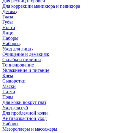
Для ресниц и бровей
Для коррекции маникюра и педикюра
Детям
Глаза
Губы
Ногти
Лицо
Наборы
Наборы
Уход для лица
Очищение и демакияж
Скрабы и пилинги
Тонизирование
Увлажнение и питание
Крем
Сыворотки
Маски
Патчи
Пэды
Для кожи вокруг глаз
Уход для губ
Для проблемной кожи
Антивозрастной уход
Наборы
Мезороллеры и массажеры