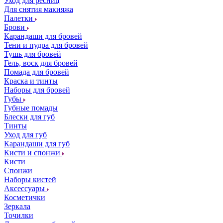
Уход для ресниц
Для снятия макияжа
Палетки
Брови
Карандаши для бровей
Тени и пудра для бровей
Тушь для бровей
Гель, воск для бровей
Помада для бровей
Краска и тинты
Наборы для бровей
Губы
Губные помады
Блески для губ
Тинты
Уход для губ
Карандаши для губ
Кисти и спонжи
Кисти
Спонжи
Наборы кистей
Аксессуары
Косметички
Зеркала
Точилки