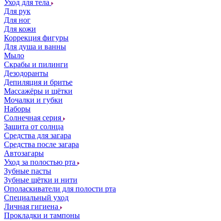
Уход для тела
Для рук
Для ног
Для кожи
Коррекция фигуры
Для душа и ванны
Мыло
Скрабы и пилинги
Дезодоранты
Депиляция и бритье
Массажёры и щётки
Мочалки и губки
Наборы
Солнечная серия
Защита от солнца
Средства для загара
Средства после загара
Автозагары
Уход за полостью рта
Зубные пасты
Зубные щётки и нити
Ополаскиватели для полости рта
Специальный уход
Личная гигиена
Прокладки и тампоны