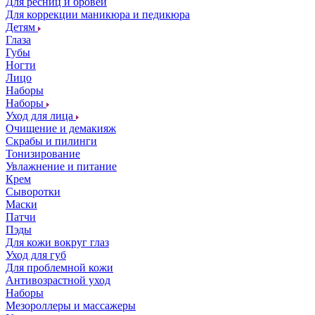
Для ресниц и бровей
Для коррекции маникюра и педикюра
Детям
Глаза
Губы
Ногти
Лицо
Наборы
Наборы
Уход для лица
Очищение и демакияж
Скрабы и пилинги
Тонизирование
Увлажнение и питание
Крем
Сыворотки
Маски
Патчи
Пэды
Для кожи вокруг глаз
Уход для губ
Для проблемной кожи
Антивозрастной уход
Наборы
Мезороллеры и массажеры