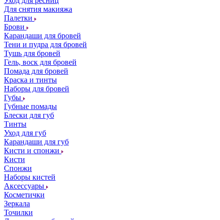
Уход для ресниц
Для снятия макияжа
Палетки
Брови
Карандаши для бровей
Тени и пудра для бровей
Тушь для бровей
Гель, воск для бровей
Помада для бровей
Краска и тинты
Наборы для бровей
Губы
Губные помады
Блески для губ
Тинты
Уход для губ
Карандаши для губ
Кисти и спонжи
Кисти
Спонжи
Наборы кистей
Аксессуары
Косметички
Зеркала
Точилки