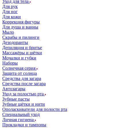
Уход для тела
Для рук
Для ног
Для кожи
Коррекция фигуры
Для душа и ванны
Мыло
Скрабы и пилинги
Дезодоранты
Депиляция и бритье
Массажёры и щётки
Мочалки и губки
Наборы
Солнечная серия
Защита от солнца
Средства для загара
Средства после загара
Автозагары
Уход за полостью рта
Зубные пасты
Зубные щётки и нити
Ополаскиватели для полости рта
Специальный уход
Личная гигиена
Прокладки и тампоны