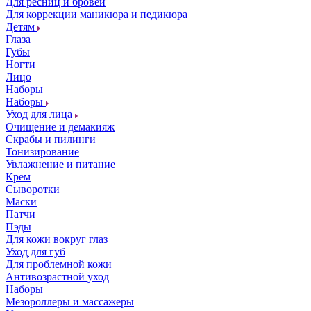
Для ресниц и бровей
Для коррекции маникюра и педикюра
Детям
Глаза
Губы
Ногти
Лицо
Наборы
Наборы
Уход для лица
Очищение и демакияж
Скрабы и пилинги
Тонизирование
Увлажнение и питание
Крем
Сыворотки
Маски
Патчи
Пэды
Для кожи вокруг глаз
Уход для губ
Для проблемной кожи
Антивозрастной уход
Наборы
Мезороллеры и массажеры