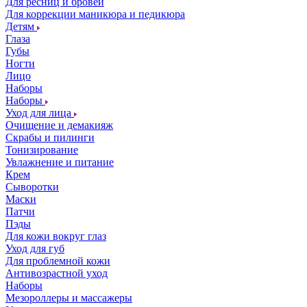
Для ресниц и бровей
Для коррекции маникюра и педикюра
Детям
Глаза
Губы
Ногти
Лицо
Наборы
Наборы
Уход для лица
Очищение и демакияж
Скрабы и пилинги
Тонизирование
Увлажнение и питание
Крем
Сыворотки
Маски
Патчи
Пэды
Для кожи вокруг глаз
Уход для губ
Для проблемной кожи
Антивозрастной уход
Наборы
Мезороллеры и массажеры