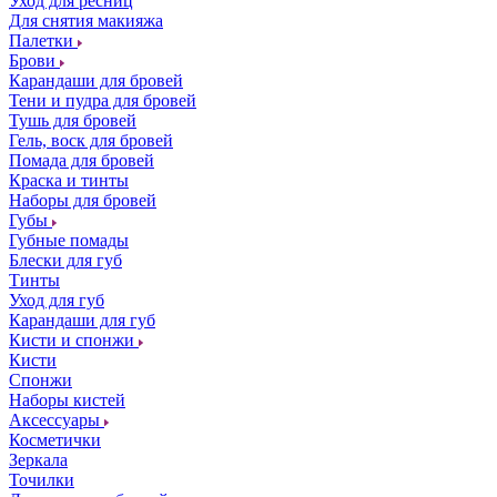
Уход для ресниц
Для снятия макияжа
Палетки
Брови
Карандаши для бровей
Тени и пудра для бровей
Тушь для бровей
Гель, воск для бровей
Помада для бровей
Краска и тинты
Наборы для бровей
Губы
Губные помады
Блески для губ
Тинты
Уход для губ
Карандаши для губ
Кисти и спонжи
Кисти
Спонжи
Наборы кистей
Аксессуары
Косметички
Зеркала
Точилки