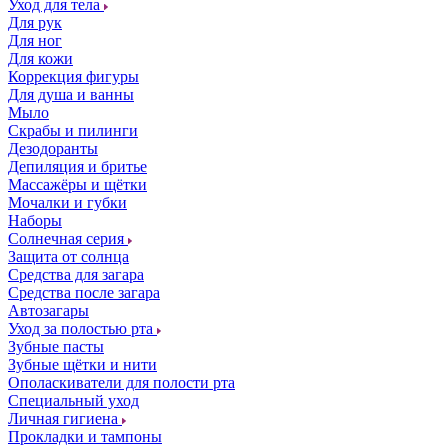
Уход для тела
Для рук
Для ног
Для кожи
Коррекция фигуры
Для душа и ванны
Мыло
Скрабы и пилинги
Дезодоранты
Депиляция и бритье
Массажёры и щётки
Мочалки и губки
Наборы
Солнечная серия
Защита от солнца
Средства для загара
Средства после загара
Автозагары
Уход за полостью рта
Зубные пасты
Зубные щётки и нити
Ополаскиватели для полости рта
Специальный уход
Личная гигиена
Прокладки и тампоны