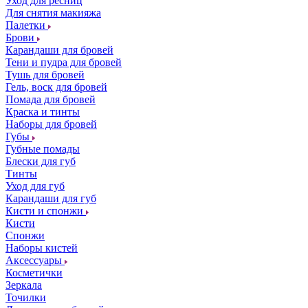
Уход для ресниц
Для снятия макияжа
Палетки
Брови
Карандаши для бровей
Тени и пудра для бровей
Тушь для бровей
Гель, воск для бровей
Помада для бровей
Краска и тинты
Наборы для бровей
Губы
Губные помады
Блески для губ
Тинты
Уход для губ
Карандаши для губ
Кисти и спонжи
Кисти
Спонжи
Наборы кистей
Аксессуары
Косметички
Зеркала
Точилки