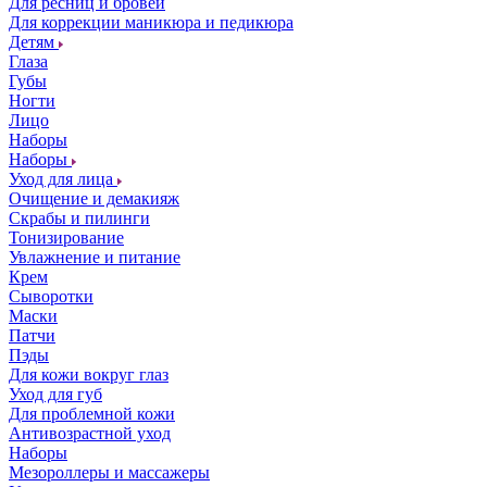
Для ресниц и бровей
Для коррекции маникюра и педикюра
Детям
Глаза
Губы
Ногти
Лицо
Наборы
Наборы
Уход для лица
Очищение и демакияж
Скрабы и пилинги
Тонизирование
Увлажнение и питание
Крем
Сыворотки
Маски
Патчи
Пэды
Для кожи вокруг глаз
Уход для губ
Для проблемной кожи
Антивозрастной уход
Наборы
Мезороллеры и массажеры