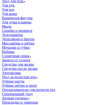
Уход для тела
Для рук
Для ног
Для кожи
Коррекция фигуры
Для душа и ванны
Мыло
Скрабы и пилинги
Дезодоранты
Депиляция и бритье
Массажёры и щётки
Мочалки и губки
Наборы
Солнечная серия
Защита от солнца
Средства для загара
Средства после загара
Автозагары
Уход за полостью рта
Зубные пасты
Зубные щётки и нити
Ополаскиватели для полости рта
Специальный уход
Личная гигиена
Прокладки и тампоны