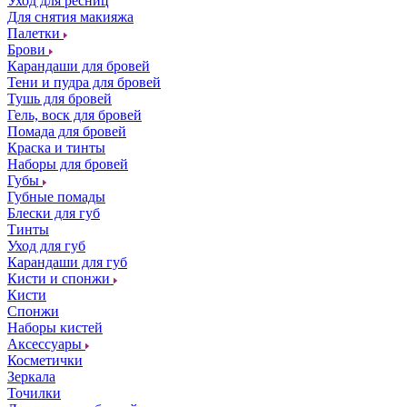
Уход для ресниц
Для снятия макияжа
Палетки
Брови
Карандаши для бровей
Тени и пудра для бровей
Тушь для бровей
Гель, воск для бровей
Помада для бровей
Краска и тинты
Наборы для бровей
Губы
Губные помады
Блески для губ
Тинты
Уход для губ
Карандаши для губ
Кисти и спонжи
Кисти
Спонжи
Наборы кистей
Аксессуары
Косметички
Зеркала
Точилки