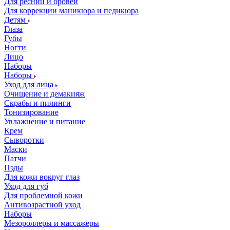
Для ресниц и бровей
Для коррекции маникюра и педикюра
Детям
Глаза
Губы
Ногти
Лицо
Наборы
Наборы
Уход для лица
Очищение и демакияж
Скрабы и пилинги
Тонизирование
Увлажнение и питание
Крем
Сыворотки
Маски
Патчи
Пэды
Для кожи вокруг глаз
Уход для губ
Для проблемной кожи
Антивозрастной уход
Наборы
Мезороллеры и массажеры