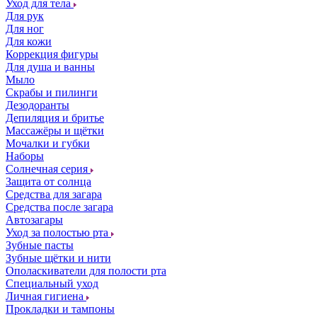
Уход для тела
Для рук
Для ног
Для кожи
Коррекция фигуры
Для душа и ванны
Мыло
Скрабы и пилинги
Дезодоранты
Депиляция и бритье
Массажёры и щётки
Мочалки и губки
Наборы
Солнечная серия
Защита от солнца
Средства для загара
Средства после загара
Автозагары
Уход за полостью рта
Зубные пасты
Зубные щётки и нити
Ополаскиватели для полости рта
Специальный уход
Личная гигиена
Прокладки и тампоны