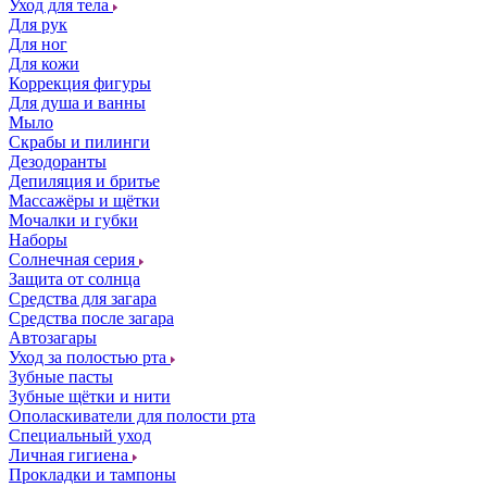
Уход для тела
Для рук
Для ног
Для кожи
Коррекция фигуры
Для душа и ванны
Мыло
Скрабы и пилинги
Дезодоранты
Депиляция и бритье
Массажёры и щётки
Мочалки и губки
Наборы
Солнечная серия
Защита от солнца
Средства для загара
Средства после загара
Автозагары
Уход за полостью рта
Зубные пасты
Зубные щётки и нити
Ополаскиватели для полости рта
Специальный уход
Личная гигиена
Прокладки и тампоны