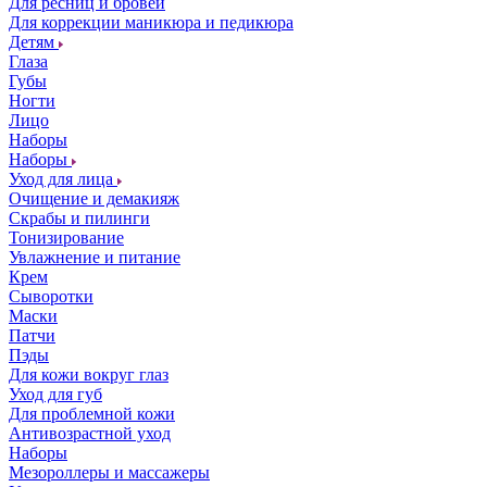
Для ресниц и бровей
Для коррекции маникюра и педикюра
Детям
Глаза
Губы
Ногти
Лицо
Наборы
Наборы
Уход для лица
Очищение и демакияж
Скрабы и пилинги
Тонизирование
Увлажнение и питание
Крем
Сыворотки
Маски
Патчи
Пэды
Для кожи вокруг глаз
Уход для губ
Для проблемной кожи
Антивозрастной уход
Наборы
Мезороллеры и массажеры