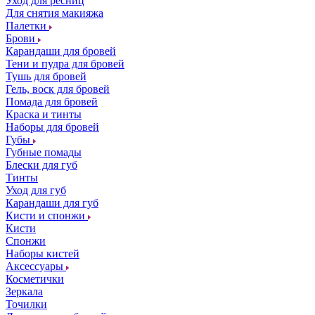
Уход для ресниц
Для снятия макияжа
Палетки
Брови
Карандаши для бровей
Тени и пудра для бровей
Тушь для бровей
Гель, воск для бровей
Помада для бровей
Краска и тинты
Наборы для бровей
Губы
Губные помады
Блески для губ
Тинты
Уход для губ
Карандаши для губ
Кисти и спонжи
Кисти
Спонжи
Наборы кистей
Аксессуары
Косметички
Зеркала
Точилки