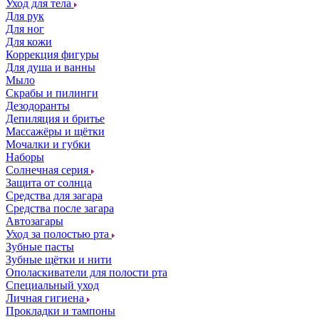
Уход для тела
Для рук
Для ног
Для кожи
Коррекция фигуры
Для душа и ванны
Мыло
Скрабы и пилинги
Дезодоранты
Депиляция и бритье
Массажёры и щётки
Мочалки и губки
Наборы
Солнечная серия
Защита от солнца
Средства для загара
Средства после загара
Автозагары
Уход за полостью рта
Зубные пасты
Зубные щётки и нити
Ополаскиватели для полости рта
Специальный уход
Личная гигиена
Прокладки и тампоны