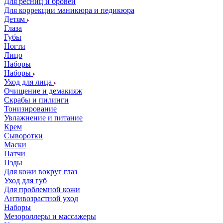
Для ресниц и бровей
Для коррекции маникюра и педикюра
Детям
Глаза
Губы
Ногти
Лицо
Наборы
Наборы
Уход для лица
Очищение и демакияж
Скрабы и пилинги
Тонизирование
Увлажнение и питание
Крем
Сыворотки
Маски
Патчи
Пэды
Для кожи вокруг глаз
Уход для губ
Для проблемной кожи
Антивозрастной уход
Наборы
Мезороллеры и массажеры