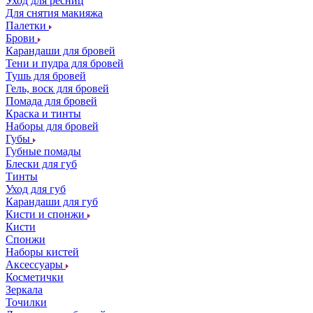
Уход для ресниц
Для снятия макияжа
Палетки
Брови
Карандаши для бровей
Тени и пудра для бровей
Тушь для бровей
Гель, воск для бровей
Помада для бровей
Краска и тинты
Наборы для бровей
Губы
Губные помады
Блески для губ
Тинты
Уход для губ
Карандаши для губ
Кисти и спонжи
Кисти
Спонжи
Наборы кистей
Аксессуары
Косметички
Зеркала
Точилки