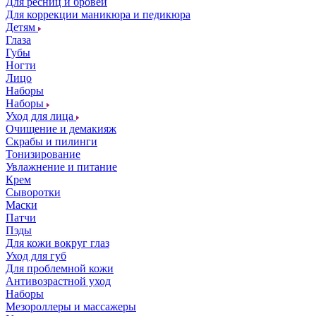
Для ресниц и бровей
Для коррекции маникюра и педикюра
Детям
Глаза
Губы
Ногти
Лицо
Наборы
Наборы
Уход для лица
Очищение и демакияж
Скрабы и пилинги
Тонизирование
Увлажнение и питание
Крем
Сыворотки
Маски
Патчи
Пэды
Для кожи вокруг глаз
Уход для губ
Для проблемной кожи
Антивозрастной уход
Наборы
Мезороллеры и массажеры