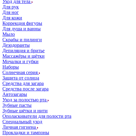
Уход для тела
Для рук
Для ног
Для кожи
Коррекция фигуры
Для душа и ванны
Мыло
Скрабы и пилинги
Дезодоранты
Депиляция и бритье
Массажёры и щётки
Мочалки и губки
Наборы
Солнечная серия
Защита от солнца
Средства для загара
Средства после загара
Автозагары
Уход за полостью рта
Зубные пасты
Зубные щётки и нити
Ополаскиватели для полости рта
Специальный уход
Личная гигиена
Прокладки и тампоны