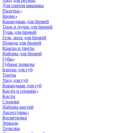
Уход для ресниц
Для снятия макияжа
Палетки
Брови
Карандаши для бровей
Тени и пудра для бровей
Тушь для бровей
Гель, воск для бровей
Помада для бровей
Краска и тинты
Наборы для бровей
Губы
Губные помады
Блески для губ
Тинты
Уход для губ
Карандаши для губ
Кисти и спонжи
Кисти
Спонжи
Наборы кистей
Аксессуары
Косметички
Зеркала
Точилки