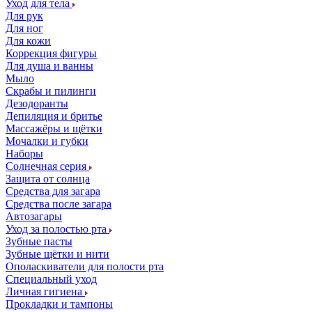
Уход для тела
Для рук
Для ног
Для кожи
Коррекция фигуры
Для душа и ванны
Мыло
Скрабы и пилинги
Дезодоранты
Депиляция и бритье
Массажёры и щётки
Мочалки и губки
Наборы
Солнечная серия
Защита от солнца
Средства для загара
Средства после загара
Автозагары
Уход за полостью рта
Зубные пасты
Зубные щётки и нити
Ополаскиватели для полости рта
Специальный уход
Личная гигиена
Прокладки и тампоны