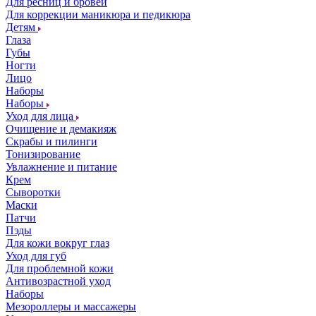
Для ресниц и бровей
Для коррекции маникюра и педикюра
Детям
Глаза
Губы
Ногти
Лицо
Наборы
Наборы
Уход для лица
Очищение и демакияж
Скрабы и пилинги
Тонизирование
Увлажнение и питание
Крем
Сыворотки
Маски
Патчи
Пэды
Для кожи вокруг глаз
Уход для губ
Для проблемной кожи
Антивозрастной уход
Наборы
Мезороллеры и массажеры