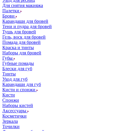
Уход для ресниц
Для снятия макияжа
Палетки
Брови
Карандаши для бровей
Тени и пудра для бровей
Тушь для бровей
Гель, воск для бровей
Помада для бровей
Краска и тинты
Наборы для бровей
Губы
Губные помады
Блески для губ
Тинты
Уход для губ
Карандаши для губ
Кисти и спонжи
Кисти
Спонжи
Наборы кистей
Аксессуары
Косметички
Зеркала
Точилки