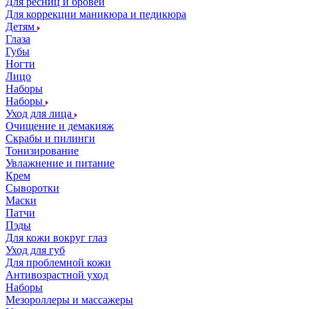
Для ресниц и бровей
Для коррекции маникюра и педикюра
Детям
Глаза
Губы
Ногти
Лицо
Наборы
Наборы
Уход для лица
Очищение и демакияж
Скрабы и пилинги
Тонизирование
Увлажнение и питание
Крем
Сыворотки
Маски
Патчи
Пэды
Для кожи вокруг глаз
Уход для губ
Для проблемной кожи
Антивозрастной уход
Наборы
Мезороллеры и массажеры