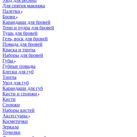
Уход для ресниц
Для снятия макияжа
Палетки
Брови
Карандаши для бровей
Тени и пудра для бровей
Тушь для бровей
Гель, воск для бровей
Помада для бровей
Краска и тинты
Наборы для бровей
Губы
Губные помады
Блески для губ
Тинты
Уход для губ
Карандаши для губ
Кисти и спонжи
Кисти
Спонжи
Наборы кистей
Аксессуары
Косметички
Зеркала
Точилки