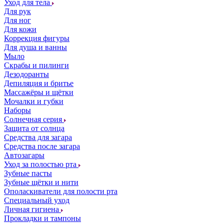
Уход для тела
Для рук
Для ног
Для кожи
Коррекция фигуры
Для душа и ванны
Мыло
Скрабы и пилинги
Дезодоранты
Депиляция и бритье
Массажёры и щётки
Мочалки и губки
Наборы
Солнечная серия
Защита от солнца
Средства для загара
Средства после загара
Автозагары
Уход за полостью рта
Зубные пасты
Зубные щётки и нити
Ополаскиватели для полости рта
Специальный уход
Личная гигиена
Прокладки и тампоны