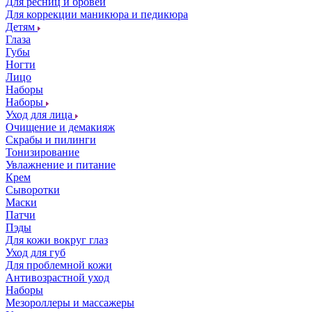
Для ресниц и бровей
Для коррекции маникюра и педикюра
Детям
Глаза
Губы
Ногти
Лицо
Наборы
Наборы
Уход для лица
Очищение и демакияж
Скрабы и пилинги
Тонизирование
Увлажнение и питание
Крем
Сыворотки
Маски
Патчи
Пэды
Для кожи вокруг глаз
Уход для губ
Для проблемной кожи
Антивозрастной уход
Наборы
Мезороллеры и массажеры