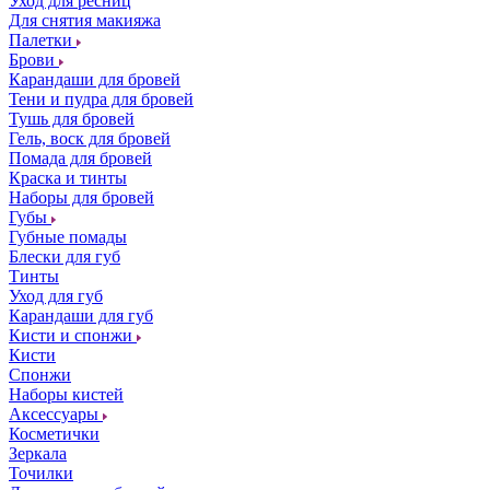
Уход для ресниц
Для снятия макияжа
Палетки
Брови
Карандаши для бровей
Тени и пудра для бровей
Тушь для бровей
Гель, воск для бровей
Помада для бровей
Краска и тинты
Наборы для бровей
Губы
Губные помады
Блески для губ
Тинты
Уход для губ
Карандаши для губ
Кисти и спонжи
Кисти
Спонжи
Наборы кистей
Аксессуары
Косметички
Зеркала
Точилки