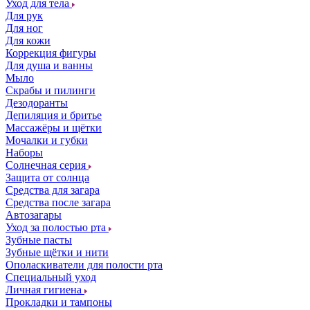
Уход для тела
Для рук
Для ног
Для кожи
Коррекция фигуры
Для душа и ванны
Мыло
Скрабы и пилинги
Дезодоранты
Депиляция и бритье
Массажёры и щётки
Мочалки и губки
Наборы
Солнечная серия
Защита от солнца
Средства для загара
Средства после загара
Автозагары
Уход за полостью рта
Зубные пасты
Зубные щётки и нити
Ополаскиватели для полости рта
Специальный уход
Личная гигиена
Прокладки и тампоны