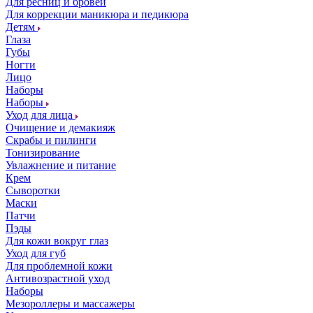
Для ресниц и бровей
Для коррекции маникюра и педикюра
Детям
Глаза
Губы
Ногти
Лицо
Наборы
Наборы
Уход для лица
Очищение и демакияж
Скрабы и пилинги
Тонизирование
Увлажнение и питание
Крем
Сыворотки
Маски
Патчи
Пэды
Для кожи вокруг глаз
Уход для губ
Для проблемной кожи
Антивозрастной уход
Наборы
Мезороллеры и массажеры