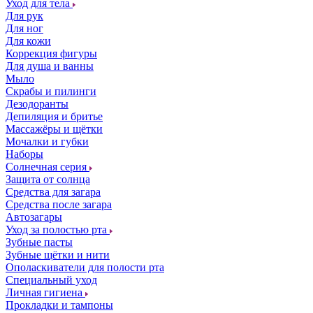
Уход для тела
Для рук
Для ног
Для кожи
Коррекция фигуры
Для душа и ванны
Мыло
Скрабы и пилинги
Дезодоранты
Депиляция и бритье
Массажёры и щётки
Мочалки и губки
Наборы
Солнечная серия
Защита от солнца
Средства для загара
Средства после загара
Автозагары
Уход за полостью рта
Зубные пасты
Зубные щётки и нити
Ополаскиватели для полости рта
Специальный уход
Личная гигиена
Прокладки и тампоны