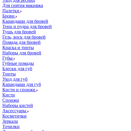
Уход для ресниц
Для снятия макияжа
Палетки
Брови
Карандаши для бровей
Тени и пудра для бровей
Тушь для бровей
Гель, воск для бровей
Помада для бровей
Краска и тинты
Наборы для бровей
Губы
Губные помады
Блески для губ
Тинты
Уход для губ
Карандаши для губ
Кисти и спонжи
Кисти
Спонжи
Наборы кистей
Аксессуары
Косметички
Зеркала
Точилки