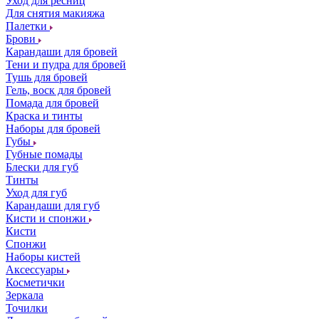
Уход для ресниц
Для снятия макияжа
Палетки
Брови
Карандаши для бровей
Тени и пудра для бровей
Тушь для бровей
Гель, воск для бровей
Помада для бровей
Краска и тинты
Наборы для бровей
Губы
Губные помады
Блески для губ
Тинты
Уход для губ
Карандаши для губ
Кисти и спонжи
Кисти
Спонжи
Наборы кистей
Аксессуары
Косметички
Зеркала
Точилки