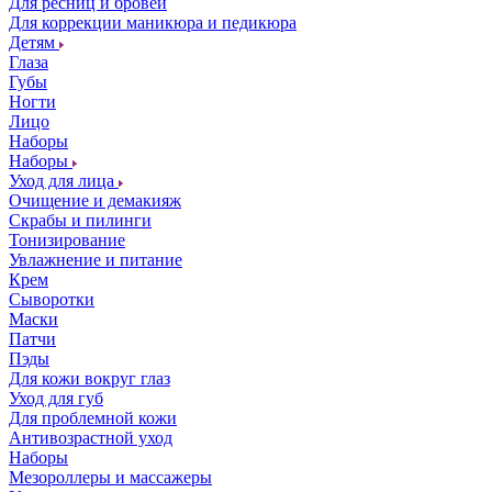
Для ресниц и бровей
Для коррекции маникюра и педикюра
Детям
Глаза
Губы
Ногти
Лицо
Наборы
Наборы
Уход для лица
Очищение и демакияж
Скрабы и пилинги
Тонизирование
Увлажнение и питание
Крем
Сыворотки
Маски
Патчи
Пэды
Для кожи вокруг глаз
Уход для губ
Для проблемной кожи
Антивозрастной уход
Наборы
Мезороллеры и массажеры