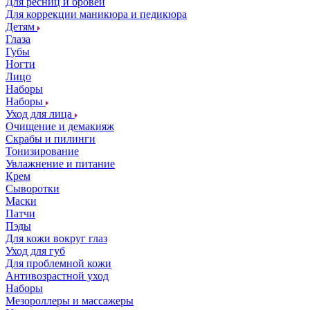
Для ресниц и бровей
Для коррекции маникюра и педикюра
Детям
Глаза
Губы
Ногти
Лицо
Наборы
Наборы
Уход для лица
Очищение и демакияж
Скрабы и пилинги
Тонизирование
Увлажнение и питание
Крем
Сыворотки
Маски
Патчи
Пэды
Для кожи вокруг глаз
Уход для губ
Для проблемной кожи
Антивозрастной уход
Наборы
Мезороллеры и массажеры