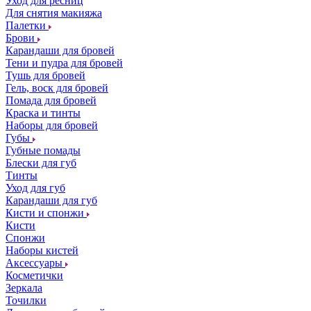
Уход для ресниц
Для снятия макияжа
Палетки
Брови
Карандаши для бровей
Тени и пудра для бровей
Тушь для бровей
Гель, воск для бровей
Помада для бровей
Краска и тинты
Наборы для бровей
Губы
Губные помады
Блески для губ
Тинты
Уход для губ
Карандаши для губ
Кисти и спонжи
Кисти
Спонжи
Наборы кистей
Аксессуары
Косметички
Зеркала
Точилки