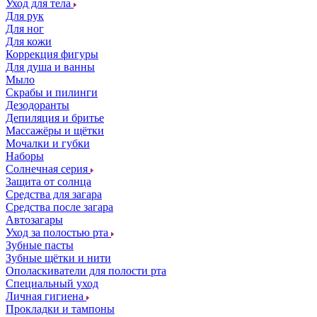
Уход для тела
Для рук
Для ног
Для кожи
Коррекция фигуры
Для душа и ванны
Мыло
Скрабы и пилинги
Дезодоранты
Депиляция и бритье
Массажёры и щётки
Мочалки и губки
Наборы
Солнечная серия
Защита от солнца
Средства для загара
Средства после загара
Автозагары
Уход за полостью рта
Зубные пасты
Зубные щётки и нити
Ополаскиватели для полости рта
Специальный уход
Личная гигиена
Прокладки и тампоны