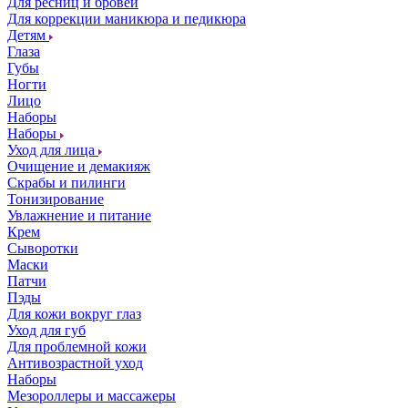
Для ресниц и бровей
Для коррекции маникюра и педикюра
Детям
Глаза
Губы
Ногти
Лицо
Наборы
Наборы
Уход для лица
Очищение и демакияж
Скрабы и пилинги
Тонизирование
Увлажнение и питание
Крем
Сыворотки
Маски
Патчи
Пэды
Для кожи вокруг глаз
Уход для губ
Для проблемной кожи
Антивозрастной уход
Наборы
Мезороллеры и массажеры