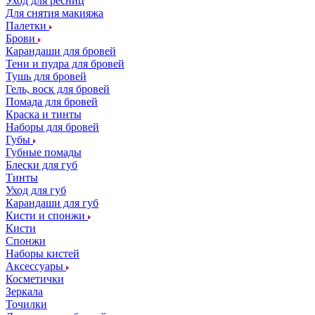
Уход для ресниц
Для снятия макияжа
Палетки
Брови
Карандаши для бровей
Тени и пудра для бровей
Тушь для бровей
Гель, воск для бровей
Помада для бровей
Краска и тинты
Наборы для бровей
Губы
Губные помады
Блески для губ
Тинты
Уход для губ
Карандаши для губ
Кисти и спонжи
Кисти
Спонжи
Наборы кистей
Аксессуары
Косметички
Зеркала
Точилки