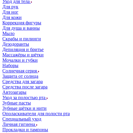
Уход для тела
Для рук
Для ног
Для кожи
Коррекция фигуры
Для душа и ванны
Мыло
Скрабы и пилинги
Дезодоранты
Депиляция и бритье
Массажёры и щётки
Мочалки и губки
Наборы
Солнечная серия
Защита от солнца
Средства для загара
Средства после загара
Автозагары
Уход за полостью рта
Зубные пасты
Зубные щётки и нити
Ополаскиватели для полости рта
Специальный уход
Личная гигиена
Прокладки и тампоны