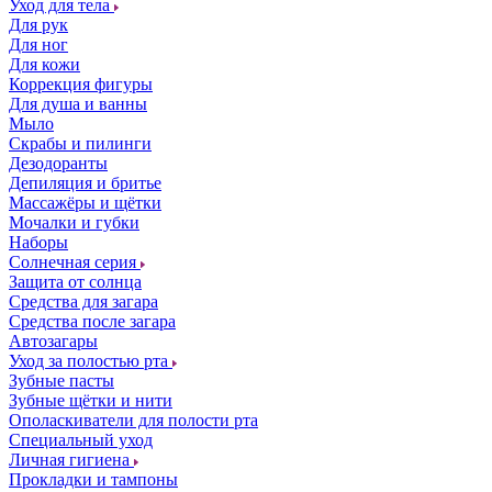
Уход для тела
Для рук
Для ног
Для кожи
Коррекция фигуры
Для душа и ванны
Мыло
Скрабы и пилинги
Дезодоранты
Депиляция и бритье
Массажёры и щётки
Мочалки и губки
Наборы
Солнечная серия
Защита от солнца
Средства для загара
Средства после загара
Автозагары
Уход за полостью рта
Зубные пасты
Зубные щётки и нити
Ополаскиватели для полости рта
Специальный уход
Личная гигиена
Прокладки и тампоны