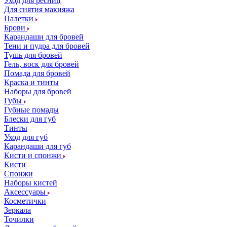
Уход для ресниц
Для снятия макияжа
Палетки
Брови
Карандаши для бровей
Тени и пудра для бровей
Тушь для бровей
Гель, воск для бровей
Помада для бровей
Краска и тинты
Наборы для бровей
Губы
Губные помады
Блески для губ
Тинты
Уход для губ
Карандаши для губ
Кисти и спонжи
Кисти
Спонжи
Наборы кистей
Аксессуары
Косметички
Зеркала
Точилки