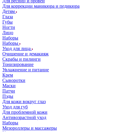
Для ресниц и бровей
Для коррекции маникюра и педикюра
Детям
Глаза
Губы
Ногти
Лицо
Наборы
Наборы
Уход для лица
Очищение и демакияж
Скрабы и пилинги
Тонизирование
Увлажнение и питание
Крем
Сыворотки
Маски
Патчи
Пэды
Для кожи вокруг глаз
Уход для губ
Для проблемной кожи
Антивозрастной уход
Наборы
Мезороллеры и массажеры