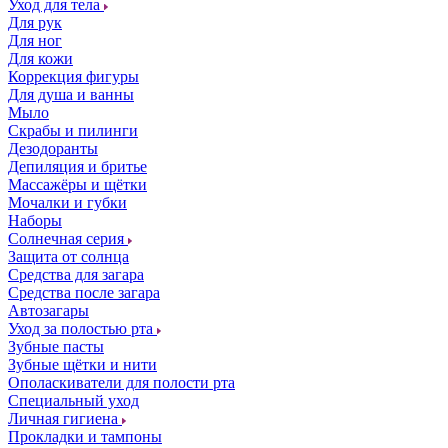
Уход для тела
Для рук
Для ног
Для кожи
Коррекция фигуры
Для душа и ванны
Мыло
Скрабы и пилинги
Дезодоранты
Депиляция и бритье
Массажёры и щётки
Мочалки и губки
Наборы
Солнечная серия
Защита от солнца
Средства для загара
Средства после загара
Автозагары
Уход за полостью рта
Зубные пасты
Зубные щётки и нити
Ополаскиватели для полости рта
Специальный уход
Личная гигиена
Прокладки и тампоны