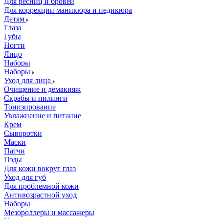
Для ресниц и бровей
Для коррекции маникюра и педикюра
Детям
Глаза
Губы
Ногти
Лицо
Наборы
Наборы
Уход для лица
Очищение и демакияж
Скрабы и пилинги
Тонизирование
Увлажнение и питание
Крем
Сыворотки
Маски
Патчи
Пэды
Для кожи вокруг глаз
Уход для губ
Для проблемной кожи
Антивозрастной уход
Наборы
Мезороллеры и массажеры