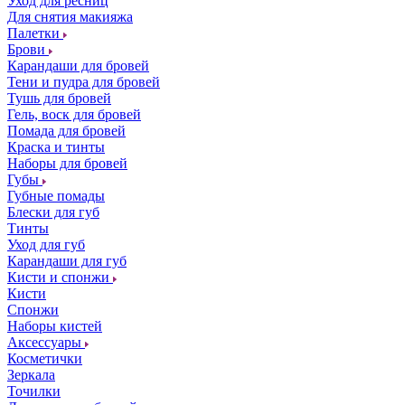
Уход для ресниц
Для снятия макияжа
Палетки
Брови
Карандаши для бровей
Тени и пудра для бровей
Тушь для бровей
Гель, воск для бровей
Помада для бровей
Краска и тинты
Наборы для бровей
Губы
Губные помады
Блески для губ
Тинты
Уход для губ
Карандаши для губ
Кисти и спонжи
Кисти
Спонжи
Наборы кистей
Аксессуары
Косметички
Зеркала
Точилки