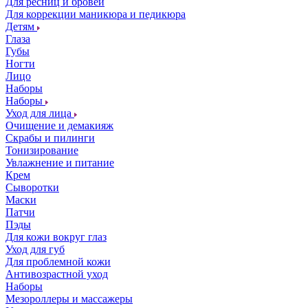
Для ресниц и бровей
Для коррекции маникюра и педикюра
Детям
Глаза
Губы
Ногти
Лицо
Наборы
Наборы
Уход для лица
Очищение и демакияж
Скрабы и пилинги
Тонизирование
Увлажнение и питание
Крем
Сыворотки
Маски
Патчи
Пэды
Для кожи вокруг глаз
Уход для губ
Для проблемной кожи
Антивозрастной уход
Наборы
Мезороллеры и массажеры