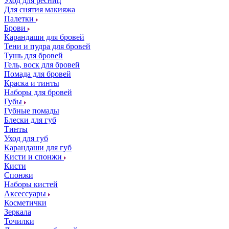
Уход для ресниц
Для снятия макияжа
Палетки
Брови
Карандаши для бровей
Тени и пудра для бровей
Тушь для бровей
Гель, воск для бровей
Помада для бровей
Краска и тинты
Наборы для бровей
Губы
Губные помады
Блески для губ
Тинты
Уход для губ
Карандаши для губ
Кисти и спонжи
Кисти
Спонжи
Наборы кистей
Аксессуары
Косметички
Зеркала
Точилки