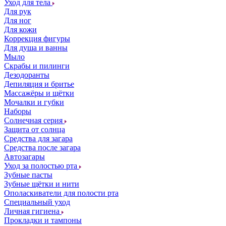
Уход для тела
Для рук
Для ног
Для кожи
Коррекция фигуры
Для душа и ванны
Мыло
Скрабы и пилинги
Дезодоранты
Депиляция и бритье
Массажёры и щётки
Мочалки и губки
Наборы
Солнечная серия
Защита от солнца
Средства для загара
Средства после загара
Автозагары
Уход за полостью рта
Зубные пасты
Зубные щётки и нити
Ополаскиватели для полости рта
Специальный уход
Личная гигиена
Прокладки и тампоны