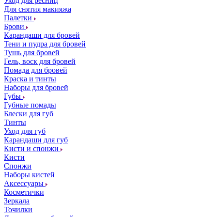
Уход для ресниц
Для снятия макияжа
Палетки
Брови
Карандаши для бровей
Тени и пудра для бровей
Тушь для бровей
Гель, воск для бровей
Помада для бровей
Краска и тинты
Наборы для бровей
Губы
Губные помады
Блески для губ
Тинты
Уход для губ
Карандаши для губ
Кисти и спонжи
Кисти
Спонжи
Наборы кистей
Аксессуары
Косметички
Зеркала
Точилки