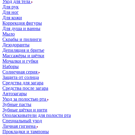
Уход для тела
Для рук
Для ног
Для кожи
Коррекция фигуры
Для душа и ванны
Мыло
Скрабы и пилинги
Дезодоранты
Депиляция и бритье
Массажёры и щётки
Мочалки и губки
Наборы
Солнечная серия
Защита от солнца
Средства для загара
Средства после загара
Автозагары
Уход за полостью рта
Зубные пасты
Зубные щётки и нити
Ополаскиватели для полости рта
Специальный уход
Личная гигиена
Прокладки и тампоны