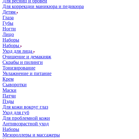
Для ресниц и бровей
Для коррекции маникюра и педикюра
Детям
Глаза
Губы
Ногти
Лицо
Наборы
Наборы
Уход для лица
Очищение и демакияж
Скрабы и пилинги
Тонизирование
Увлажнение и питание
Крем
Сыворотки
Маски
Патчи
Пэды
Для кожи вокруг глаз
Уход для губ
Для проблемной кожи
Антивозрастной уход
Наборы
Мезороллеры и массажеры