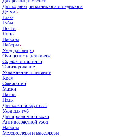
Для ресниц и бровей
Для коррекции маникюра и педикюра
Детям
Глаза
Губы
Ногти
Лицо
Наборы
Наборы
Уход для лица
Очищение и демакияж
Скрабы и пилинги
Тонизирование
Увлажнение и питание
Крем
Сыворотки
Маски
Патчи
Пэды
Для кожи вокруг глаз
Уход для губ
Для проблемной кожи
Антивозрастной уход
Наборы
Мезороллеры и массажеры