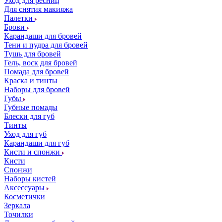
Уход для ресниц
Для снятия макияжа
Палетки
Брови
Карандаши для бровей
Тени и пудра для бровей
Тушь для бровей
Гель, воск для бровей
Помада для бровей
Краска и тинты
Наборы для бровей
Губы
Губные помады
Блески для губ
Тинты
Уход для губ
Карандаши для губ
Кисти и спонжи
Кисти
Спонжи
Наборы кистей
Аксессуары
Косметички
Зеркала
Точилки