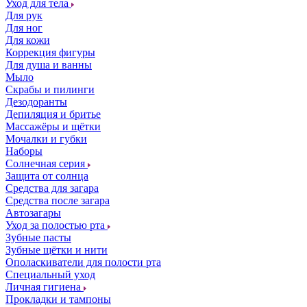
Уход для тела
Для рук
Для ног
Для кожи
Коррекция фигуры
Для душа и ванны
Мыло
Скрабы и пилинги
Дезодоранты
Депиляция и бритье
Массажёры и щётки
Мочалки и губки
Наборы
Солнечная серия
Защита от солнца
Средства для загара
Средства после загара
Автозагары
Уход за полостью рта
Зубные пасты
Зубные щётки и нити
Ополаскиватели для полости рта
Специальный уход
Личная гигиена
Прокладки и тампоны