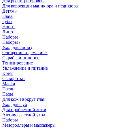
Для ресниц и бровей
Для коррекции маникюра и педикюра
Детям
Глаза
Губы
Ногти
Лицо
Наборы
Наборы
Уход для лица
Очищение и демакияж
Скрабы и пилинги
Тонизирование
Увлажнение и питание
Крем
Сыворотки
Маски
Патчи
Пэды
Для кожи вокруг глаз
Уход для губ
Для проблемной кожи
Антивозрастной уход
Наборы
Мезороллеры и массажеры