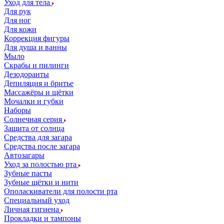
Уход для тела
Для рук
Для ног
Для кожи
Коррекция фигуры
Для душа и ванны
Мыло
Скрабы и пилинги
Дезодоранты
Депиляция и бритье
Массажёры и щётки
Мочалки и губки
Наборы
Солнечная серия
Защита от солнца
Средства для загара
Средства после загара
Автозагары
Уход за полостью рта
Зубные пасты
Зубные щётки и нити
Ополаскиватели для полости рта
Специальный уход
Личная гигиена
Прокладки и тампоны