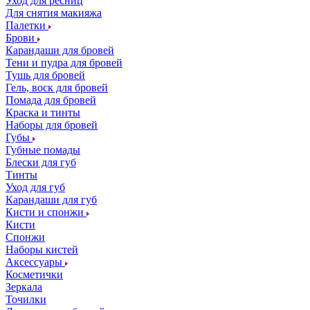
Уход для ресниц
Для снятия макияжа
Палетки
Брови
Карандаши для бровей
Тени и пудра для бровей
Тушь для бровей
Гель, воск для бровей
Помада для бровей
Краска и тинты
Наборы для бровей
Губы
Губные помады
Блески для губ
Тинты
Уход для губ
Карандаши для губ
Кисти и спонжи
Кисти
Спонжи
Наборы кистей
Аксессуары
Косметички
Зеркала
Точилки