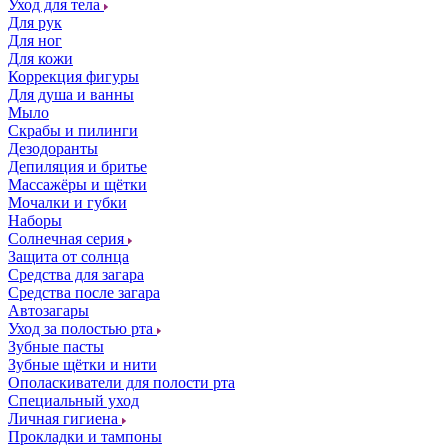
Уход для тела
Для рук
Для ног
Для кожи
Коррекция фигуры
Для душа и ванны
Мыло
Скрабы и пилинги
Дезодоранты
Депиляция и бритье
Массажёры и щётки
Мочалки и губки
Наборы
Солнечная серия
Защита от солнца
Средства для загара
Средства после загара
Автозагары
Уход за полостью рта
Зубные пасты
Зубные щётки и нити
Ополаскиватели для полости рта
Специальный уход
Личная гигиена
Прокладки и тампоны