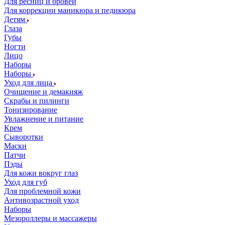
Для ресниц и бровей
Для коррекции маникюра и педикюра
Детям
Глаза
Губы
Ногти
Лицо
Наборы
Наборы
Уход для лица
Очищение и демакияж
Скрабы и пилинги
Тонизирование
Увлажнение и питание
Крем
Сыворотки
Маски
Патчи
Пэды
Для кожи вокруг глаз
Уход для губ
Для проблемной кожи
Антивозрастной уход
Наборы
Мезороллеры и массажеры