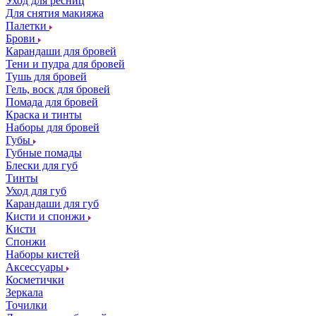
Уход для ресниц
Для снятия макияжа
Палетки
Брови
Карандаши для бровей
Тени и пудра для бровей
Тушь для бровей
Гель, воск для бровей
Помада для бровей
Краска и тинты
Наборы для бровей
Губы
Губные помады
Блески для губ
Тинты
Уход для губ
Карандаши для губ
Кисти и спонжи
Кисти
Спонжи
Наборы кистей
Аксессуары
Косметички
Зеркала
Точилки