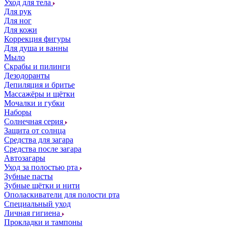
Уход для тела
Для рук
Для ног
Для кожи
Коррекция фигуры
Для душа и ванны
Мыло
Скрабы и пилинги
Дезодоранты
Депиляция и бритье
Массажёры и щётки
Мочалки и губки
Наборы
Солнечная серия
Защита от солнца
Средства для загара
Средства после загара
Автозагары
Уход за полостью рта
Зубные пасты
Зубные щётки и нити
Ополаскиватели для полости рта
Специальный уход
Личная гигиена
Прокладки и тампоны