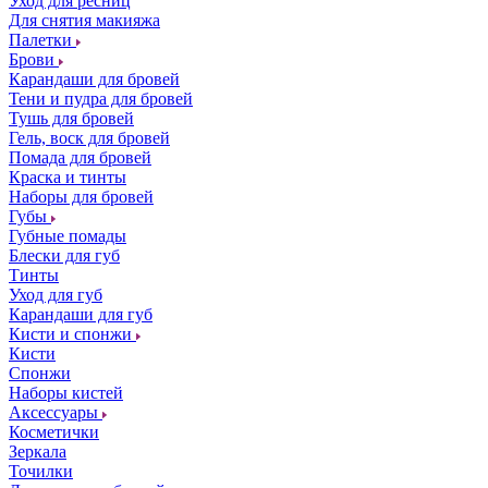
Уход для ресниц
Для снятия макияжа
Палетки
Брови
Карандаши для бровей
Тени и пудра для бровей
Тушь для бровей
Гель, воск для бровей
Помада для бровей
Краска и тинты
Наборы для бровей
Губы
Губные помады
Блески для губ
Тинты
Уход для губ
Карандаши для губ
Кисти и спонжи
Кисти
Спонжи
Наборы кистей
Аксессуары
Косметички
Зеркала
Точилки