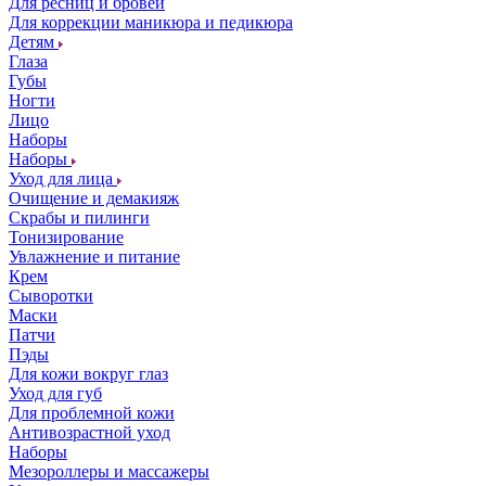
Для ресниц и бровей
Для коррекции маникюра и педикюра
Детям
Глаза
Губы
Ногти
Лицо
Наборы
Наборы
Уход для лица
Очищение и демакияж
Скрабы и пилинги
Тонизирование
Увлажнение и питание
Крем
Сыворотки
Маски
Патчи
Пэды
Для кожи вокруг глаз
Уход для губ
Для проблемной кожи
Антивозрастной уход
Наборы
Мезороллеры и массажеры