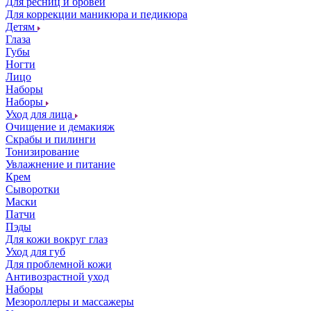
Для ресниц и бровей
Для коррекции маникюра и педикюра
Детям
Глаза
Губы
Ногти
Лицо
Наборы
Наборы
Уход для лица
Очищение и демакияж
Скрабы и пилинги
Тонизирование
Увлажнение и питание
Крем
Сыворотки
Маски
Патчи
Пэды
Для кожи вокруг глаз
Уход для губ
Для проблемной кожи
Антивозрастной уход
Наборы
Мезороллеры и массажеры