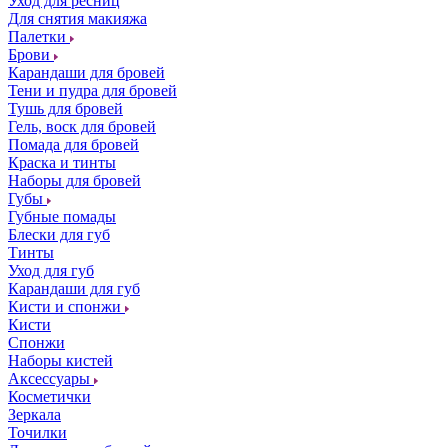
Уход для ресниц
Для снятия макияжа
Палетки
Брови
Карандаши для бровей
Тени и пудра для бровей
Тушь для бровей
Гель, воск для бровей
Помада для бровей
Краска и тинты
Наборы для бровей
Губы
Губные помады
Блески для губ
Тинты
Уход для губ
Карандаши для губ
Кисти и спонжи
Кисти
Спонжи
Наборы кистей
Аксессуары
Косметички
Зеркала
Точилки