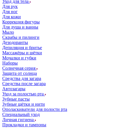
Уход для тела
Для рук
Для ног
Для кожи
Коррекция фигуры
Для душа и ванны
Мыло
Скрабы и пилинги
Дезодоранты
Депиляция и бритье
Массажёры и щётки
Мочалки и губки
Наборы
Солнечная серия
Защита от солнца
Средства для загара
Средства после загара
Автозагары
Уход за полостью рта
Зубные пасты
Зубные щётки и нити
Ополаскиватели для полости рта
Специальный уход
Личная гигиена
Прокладки и тампоны