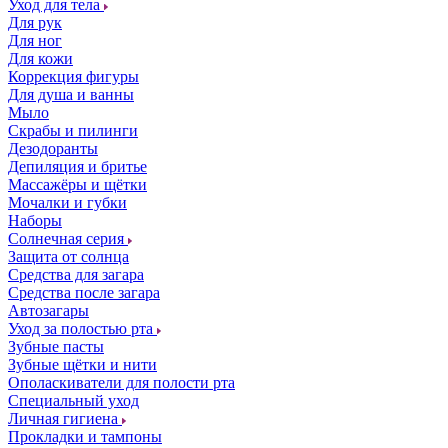
Уход для тела
Для рук
Для ног
Для кожи
Коррекция фигуры
Для душа и ванны
Мыло
Скрабы и пилинги
Дезодоранты
Депиляция и бритье
Массажёры и щётки
Мочалки и губки
Наборы
Солнечная серия
Защита от солнца
Средства для загара
Средства после загара
Автозагары
Уход за полостью рта
Зубные пасты
Зубные щётки и нити
Ополаскиватели для полости рта
Специальный уход
Личная гигиена
Прокладки и тампоны