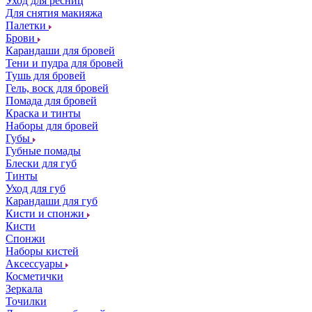
Уход для ресниц
Для снятия макияжа
Палетки
Брови
Карандаши для бровей
Тени и пудра для бровей
Тушь для бровей
Гель, воск для бровей
Помада для бровей
Краска и тинты
Наборы для бровей
Губы
Губные помады
Блески для губ
Тинты
Уход для губ
Карандаши для губ
Кисти и спонжи
Кисти
Спонжи
Наборы кистей
Аксессуары
Косметички
Зеркала
Точилки