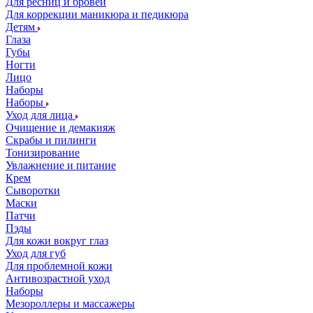
Для ресниц и бровей
Для коррекции маникюра и педикюра
Детям
Глаза
Губы
Ногти
Лицо
Наборы
Наборы
Уход для лица
Очищение и демакияж
Скрабы и пилинги
Тонизирование
Увлажнение и питание
Крем
Сыворотки
Маски
Патчи
Пэды
Для кожи вокруг глаз
Уход для губ
Для проблемной кожи
Антивозрастной уход
Наборы
Мезороллеры и массажеры