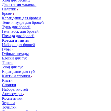
Уход для ресниц
Для снятия макияжа
Палетки
Брови
Карандаши для бровей
Тени и пудра для бровей
Тушь для бровей
Гель, воск для бровей
Помада для бровей
Краска и тинты
Наборы для бровей
Губы
Губные помады
Блески для губ
Тинты
Уход для губ
Карандаши для губ
Кисти и спонжи
Кисти
Спонжи
Наборы кистей
Аксессуары
Косметички
Зеркала
Точилки