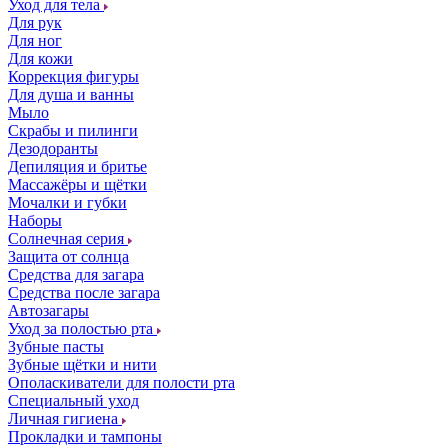
Уход для тела
Для рук
Для ног
Для кожи
Коррекция фигуры
Для душа и ванны
Мыло
Скрабы и пилинги
Дезодоранты
Депиляция и бритье
Массажёры и щётки
Мочалки и губки
Наборы
Солнечная серия
Защита от солнца
Средства для загара
Средства после загара
Автозагары
Уход за полостью рта
Зубные пасты
Зубные щётки и нити
Ополаскиватели для полости рта
Специальный уход
Личная гигиена
Прокладки и тампоны