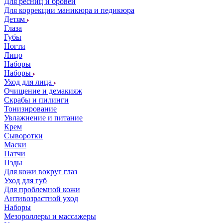
Для ресниц и бровей
Для коррекции маникюра и педикюра
Детям
Глаза
Губы
Ногти
Лицо
Наборы
Наборы
Уход для лица
Очищение и демакияж
Скрабы и пилинги
Тонизирование
Увлажнение и питание
Крем
Сыворотки
Маски
Патчи
Пэды
Для кожи вокруг глаз
Уход для губ
Для проблемной кожи
Антивозрастной уход
Наборы
Мезороллеры и массажеры