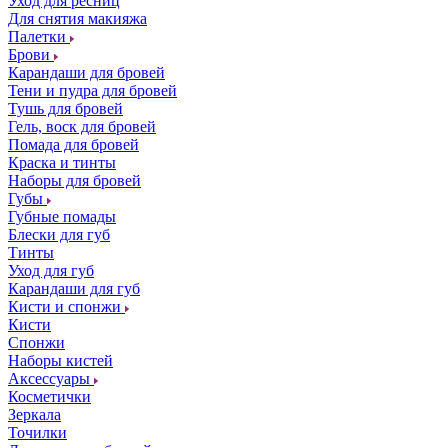
Уход для ресниц
Для снятия макияжа
Палетки
Брови
Карандаши для бровей
Тени и пудра для бровей
Тушь для бровей
Гель, воск для бровей
Помада для бровей
Краска и тинты
Наборы для бровей
Губы
Губные помады
Блески для губ
Тинты
Уход для губ
Карандаши для губ
Кисти и спонжи
Кисти
Спонжи
Наборы кистей
Аксессуары
Косметички
Зеркала
Точилки