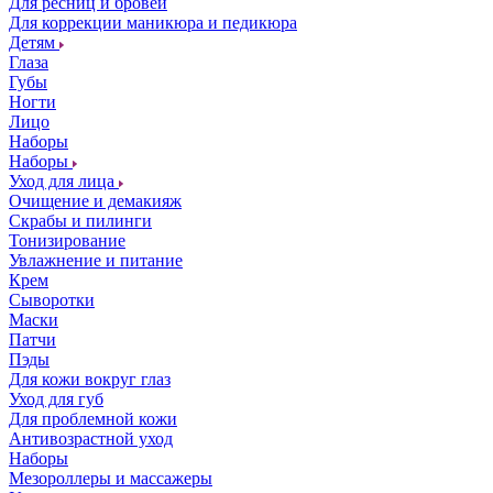
Для ресниц и бровей
Для коррекции маникюра и педикюра
Детям
Глаза
Губы
Ногти
Лицо
Наборы
Наборы
Уход для лица
Очищение и демакияж
Скрабы и пилинги
Тонизирование
Увлажнение и питание
Крем
Сыворотки
Маски
Патчи
Пэды
Для кожи вокруг глаз
Уход для губ
Для проблемной кожи
Антивозрастной уход
Наборы
Мезороллеры и массажеры