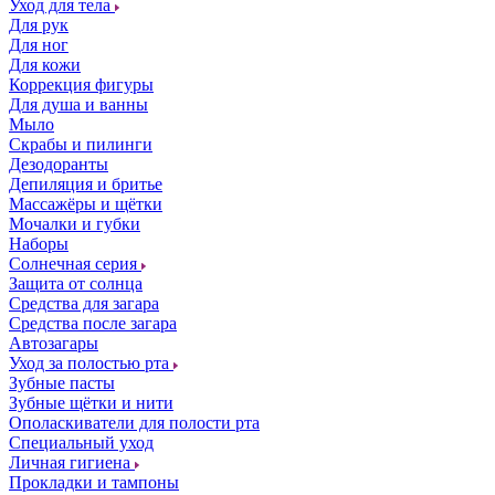
Уход для тела
Для рук
Для ног
Для кожи
Коррекция фигуры
Для душа и ванны
Мыло
Скрабы и пилинги
Дезодоранты
Депиляция и бритье
Массажёры и щётки
Мочалки и губки
Наборы
Солнечная серия
Защита от солнца
Средства для загара
Средства после загара
Автозагары
Уход за полостью рта
Зубные пасты
Зубные щётки и нити
Ополаскиватели для полости рта
Специальный уход
Личная гигиена
Прокладки и тампоны