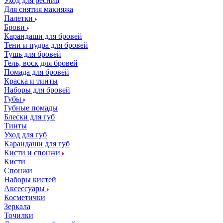
Уход для ресниц
Для снятия макияжа
Палетки
Брови
Карандаши для бровей
Тени и пудра для бровей
Тушь для бровей
Гель, воск для бровей
Помада для бровей
Краска и тинты
Наборы для бровей
Губы
Губные помады
Блески для губ
Тинты
Уход для губ
Карандаши для губ
Кисти и спонжи
Кисти
Спонжи
Наборы кистей
Аксессуары
Косметички
Зеркала
Точилки