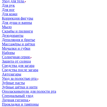
Уход для тела
Для рук
Для ног
Для кожи
Коррекция фигуры
Для душа и ванны
Мыло
Скрабы и пилинги
Дезодоранты
Депиляция и бритье
Массажёры и щётки
Мочалки и губки
Наборы
Солнечная серия
Защита от солнца
Средства для загара
Средства после загара
Автозагары
Уход за полостью рта
Зубные пасты
Зубные щётки и нити
Ополаскиватели для полости рта
Специальный уход
Личная гигиена
Прокладки и тампоны