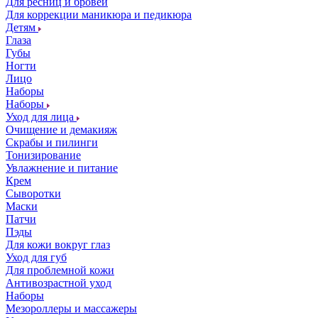
Для ресниц и бровей
Для коррекции маникюра и педикюра
Детям
Глаза
Губы
Ногти
Лицо
Наборы
Наборы
Уход для лица
Очищение и демакияж
Скрабы и пилинги
Тонизирование
Увлажнение и питание
Крем
Сыворотки
Маски
Патчи
Пэды
Для кожи вокруг глаз
Уход для губ
Для проблемной кожи
Антивозрастной уход
Наборы
Мезороллеры и массажеры