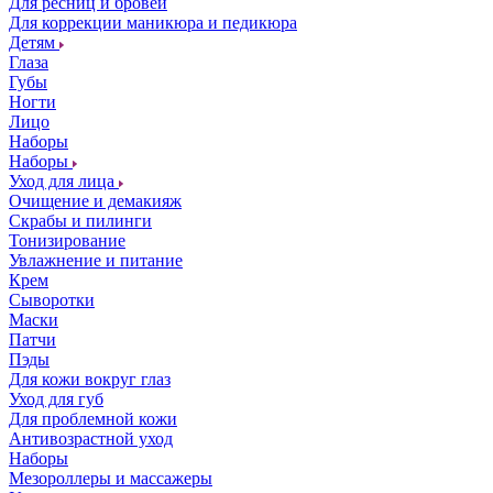
Для ресниц и бровей
Для коррекции маникюра и педикюра
Детям
Глаза
Губы
Ногти
Лицо
Наборы
Наборы
Уход для лица
Очищение и демакияж
Скрабы и пилинги
Тонизирование
Увлажнение и питание
Крем
Сыворотки
Маски
Патчи
Пэды
Для кожи вокруг глаз
Уход для губ
Для проблемной кожи
Антивозрастной уход
Наборы
Мезороллеры и массажеры