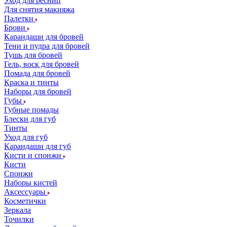
Уход для ресниц
Для снятия макияжа
Палетки
Брови
Карандаши для бровей
Тени и пудра для бровей
Тушь для бровей
Гель, воск для бровей
Помада для бровей
Краска и тинты
Наборы для бровей
Губы
Губные помады
Блески для губ
Тинты
Уход для губ
Карандаши для губ
Кисти и спонжи
Кисти
Спонжи
Наборы кистей
Аксессуары
Косметички
Зеркала
Точилки