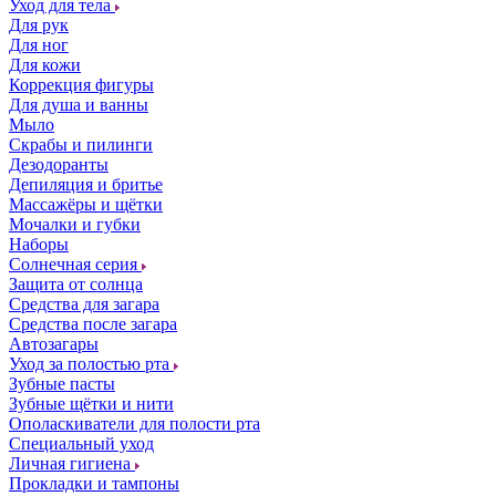
Уход для тела
Для рук
Для ног
Для кожи
Коррекция фигуры
Для душа и ванны
Мыло
Скрабы и пилинги
Дезодоранты
Депиляция и бритье
Массажёры и щётки
Мочалки и губки
Наборы
Солнечная серия
Защита от солнца
Средства для загара
Средства после загара
Автозагары
Уход за полостью рта
Зубные пасты
Зубные щётки и нити
Ополаскиватели для полости рта
Специальный уход
Личная гигиена
Прокладки и тампоны